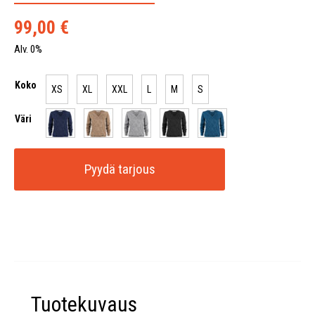
99,00
€
Alv. 0%
Koko
XS
XL
XXL
L
M
S
Väri
Pyydä tarjous
Tuotekuvaus