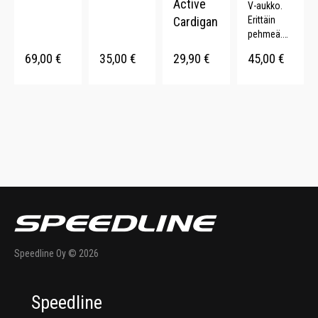
Active
V-aukko.
Cardigan
Erittäin
pehmeä.
Joustavat
69,00
€
35,00
€
29,90
€
45,00
€
resorit.
Speedline Oy © 2026
Speedline