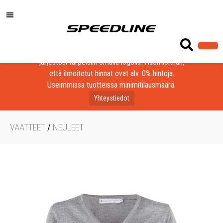
Löydä laadukkaat tuotteet yrityksesi, seurasi tai
järjestösi tarpeisiin omalla logolla! Huomioithan,
että ilmoitetut hinnat ovat alv. 0% hintoja.
Useimmissa tuotteissa minimitilausmäärä.
Yhteystiedot
VAATTEET
/
NEULEET