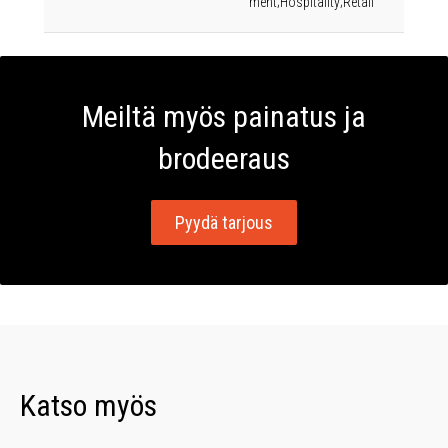
ment;Hospitality;Retail
Meiltä myös painatus ja
brodeeraus
Pyydä tarjous
Katso myös