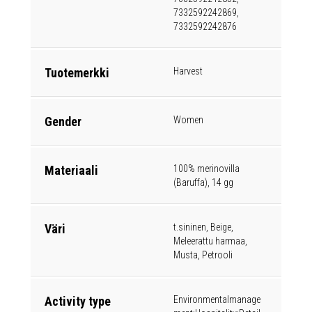
7332592242869,
7332592242876
Tuotemerkki
Harvest
Gender
Women
Materiaali
100% merinovilla
(Baruffa), 14 gg
Väri
t.sininen, Beige,
Meleerattu harmaa,
Musta, Petrooli
Activity type
Environmentalmanage