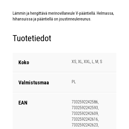
Lämmin ja hengittävä merinovillaneule V-pääntiellä. Helmassa,
hihansuissa ja pääntiellä on joustinneulereunus.
Tuotetiedot
Koko
XS, XL, XXL, L, M, S
Valmistusmaa
PL
EAN
7332592242586,
7332592242593,
7332592242609,
7332592242616,
7332592242623,