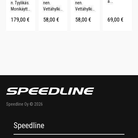
ä.
n. Tyylikäs.
nen.
nen.
Tuulenpitäv
Monikäyttö
Vettähylkiv
Vettähylkiv
ä.
inen.
ä.
ä.
179,00
€
58,00
€
58,00
€
69,00
€
Säädettävä
Vettähylkiv
Fleecevuor
Fleecevuor
huppu.
ä. Teipatut
i.
i.
Säädettävä
saumat.
Kulutuksen
Kulutuksen
t
kestävä.
kestävä.
hihansuut.
Muotoon
Muotoon
leikattu.
leikattu.
Speedline Oy © 2026
Speedline