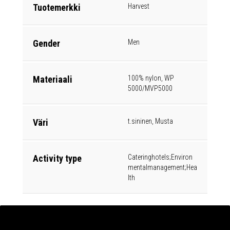
Tuotemerkki
Harvest
Gender
Men
Materiaali
100% nylon, WP
5000/MVP5000
Väri
t.sininen, Musta
Activity type
Cateringhotels;Environ
mentalmanagement;Hea
lth