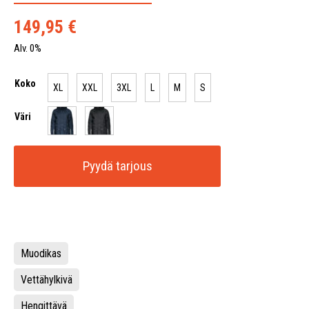
149,95
€
Alv. 0%
Koko
XL
XXL
3XL
L
M
S
Väri
Pyydä tarjous
Muodikas
Vettähylkivä
Hengittävä