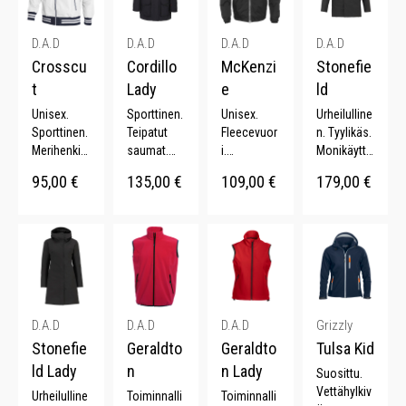
D.A.D
D.A.D
D.A.D
D.A.D
Crosscu
Cordillo
McKenzi
Stonefie
t
Lady
e
ld
Unisex.
Sporttinen.
Unisex.
Urheilulline
Sporttinen.
Teipatut
Fleecevuor
n. Tyylikäs.
Merihenkin
saumat.
i.
Monikäyttö
en.
Monta
Klassinen.
inen.
95,00
€
135,00
€
109,00
€
179,00
€
Vedenpitäv
taskua.
Sporttinen.
Vettähylkiv
ä.
Piilotettava
Muotoon
ä. Teipatut
Muotoonle
huppu.
leikatut
saumat.
ikatut
Säädettävä
hihat.
hihat.
vyötärö.
D.A.D
D.A.D
D.A.D
Grizzly
Stonefie
Geraldto
Geraldto
Tulsa Kid
ld Lady
n
n Lady
Suosittu.
Vettähylkiv
Urheilulline
Toiminnalli
Toiminnalli