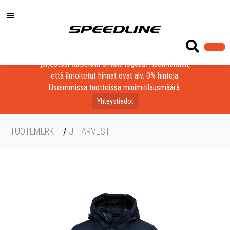
Löydä laadukkaat tuotteet yrityksesi, seurasi tai
järjestösi tarpeisiin omalla logolla! Huomioithan,
että ilmoitetut hinnat ovat alv. 0% hintoja.
Useimmissa tuotteissa minimitilausmäärä.
Yhteystiedot
TUOTEMERKIT
/
J.HARVEST