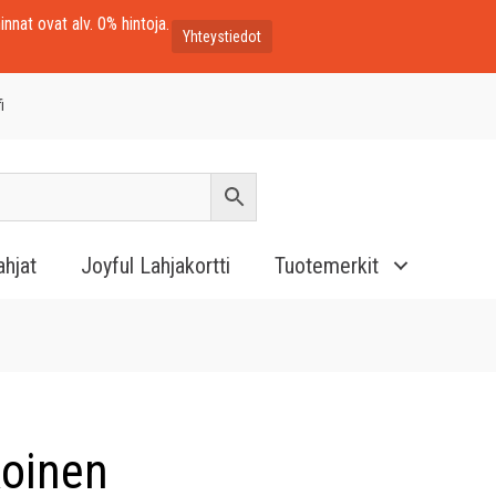
innat ovat alv. 0% hintoja.
Yhteystiedot
i
ahjat
Joyful Lahjakortti
Tuotemerkit
koinen