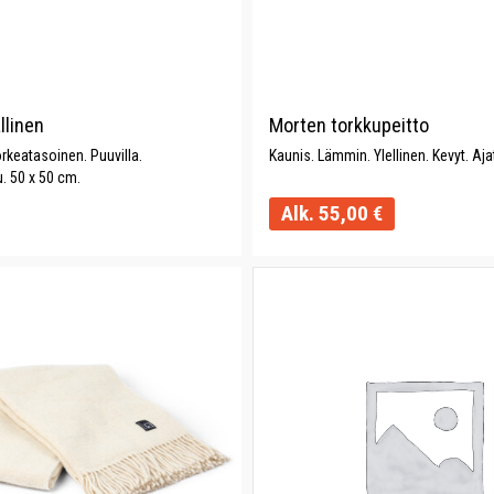
llinen
Morten torkkupeitto
rkeatasoinen. Puuvilla.
Kaunis. Lämmin. Ylellinen. Kevyt. Aja
. 50 x 50 cm.
Alk.
55,00
€