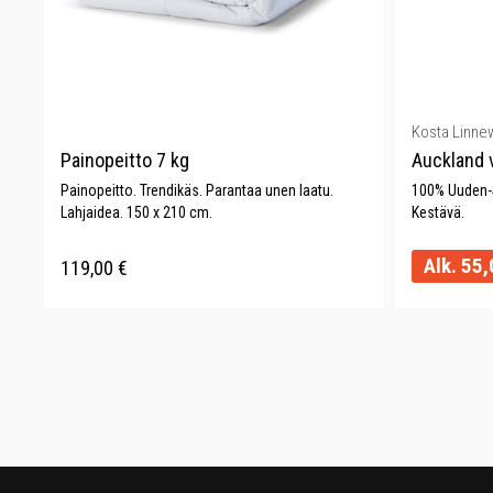
Kosta Linne
Painopeitto 7 kg
Auckland vi
Painopeitto. Trendikäs. Parantaa unen laatu.
100% Uuden-S
Lahjaidea. 150 x 210 cm.
Kestävä.
Alk.
55,
119,00
€