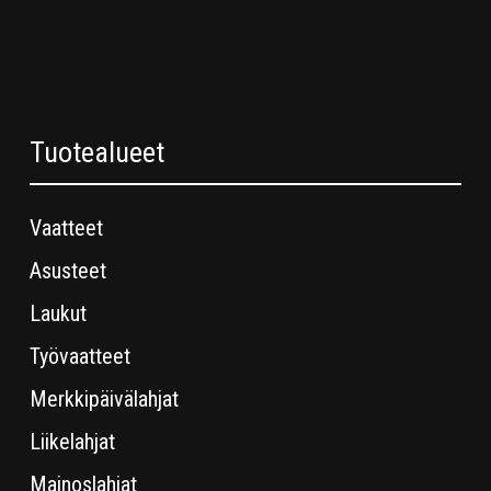
Tuotealueet
Vaatteet
Asusteet
Laukut
Työvaatteet
Merkkipäivälahjat
Liikelahjat
Mainoslahjat