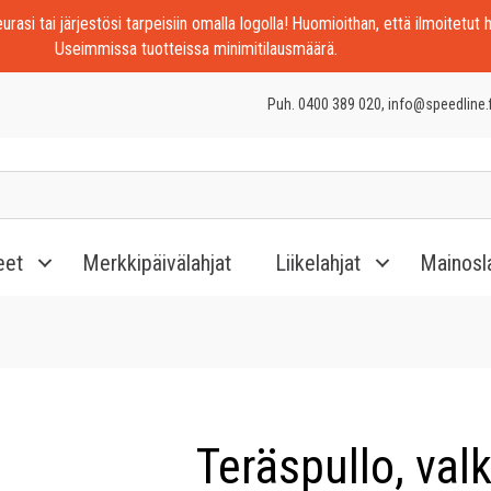
rasi tai järjestösi tarpeisiin omalla logolla! Huomioithan, että ilmoitetut h
Useimmissa tuotteissa minimitilausmäärä.
Puh. 0400 389 020, info@speedline.f
eet
Merkkipäivälahjat
Liikelahjat
Mainosl
Teräspullo, val