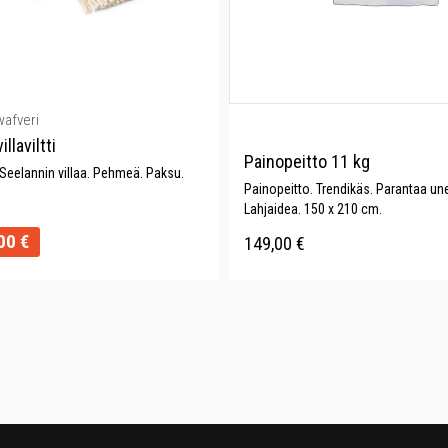
wafveri
llaviltti
Painopeitto 11 kg
eelannin villaa. Pehmeä. Paksu.
Painopeitto. Trendikäs. Parantaa une
Lahjaidea. 150 x 210 cm.
00
€
149,00
€