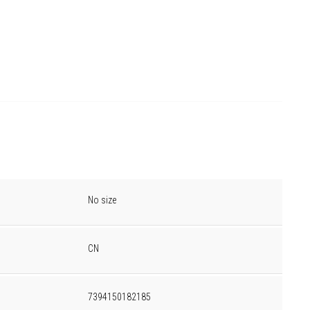
No size
CN
7394150182185