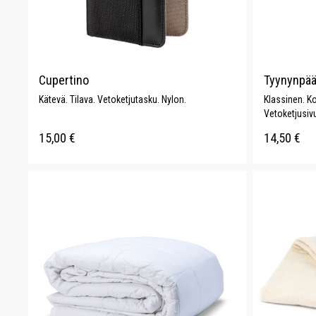
Cupertino
Tyynynpää
Kätevä. Tilava. Vetoketjutasku. Nylon.
Klassinen. Ko
Vetoketjusivu
15,00
€
14,50
€