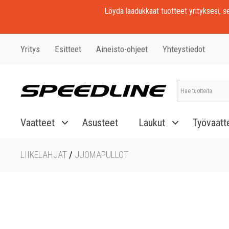
Löydä laadukkaat tuotteet yrityksesi, seu
Yritys
Esitteet
Aineisto-ohjeet
Yhteystiedot
Vaatteet
Asusteet
Laukut
Työvaatt
LIIKELAHJAT
/
JUOMAPULLOT