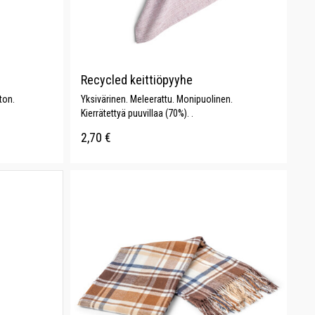
Recycled keittiöpyyhe
ton.
Yksivärinen. Meleerattu. Monipuolinen.
Kierrätettyä puuvillaa (70%). .
2,70
€