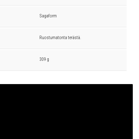
Sagaform
Ruostumatonta terästä.
309 g