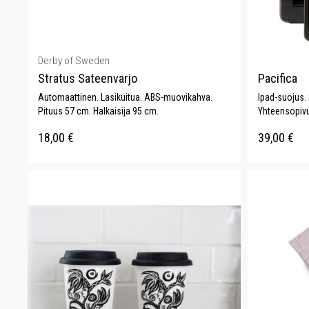
Derby of Sweden
Stratus Sateenvarjo
Pacifica
Automaattinen. Lasikuitua. ABS-muovikahva.
Ipad-suojus.
Pituus 57 cm. Halkaisija 95 cm.
Yhteensopivuu
18,00
€
39,00
€