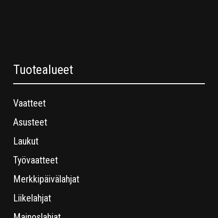
Tuotealueet
Vaatteet
Asusteet
Laukut
Työvaatteet
Merkkipäivälahjat
Liikelahjat
Mainoslahjat