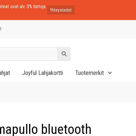
innat ovat alv. 0% hintoja.
Yhteystiedot
i
ahjat
Joyful Lahjakortti
Tuotemerkit
mapullo bluetooth