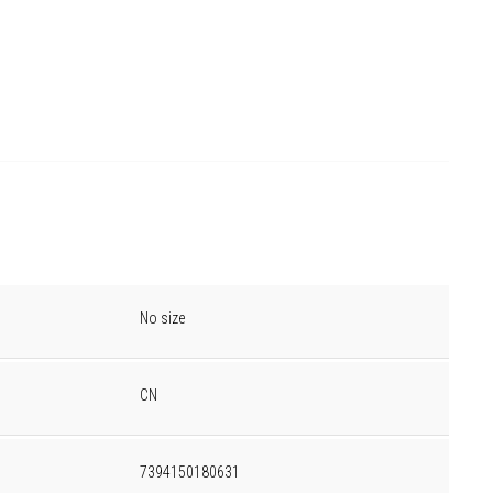
No size
CN
7394150180631