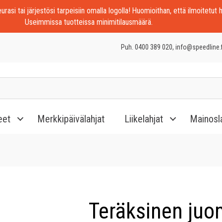
rasi tai järjestösi tarpeisiin omalla logolla! Huomioithan, että ilmoitetut h
Useimmissa tuotteissa minimitilausmäärä.
Puh. 0400 389 020, info@speedline.f
eet
Merkkipäivälahjat
Liikelahjat
Mainosl
Teräksinen juo