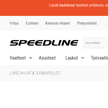
Löydä laadukkaat tuotteet yrityksesi, seu
Yritys
Esitteet
Aineisto-ohjeet
Yhteystiedot
Vaatteet
Asusteet
Laukut
Työvaatt
LIIKELAHJAT
/
JUOMAPULLOT