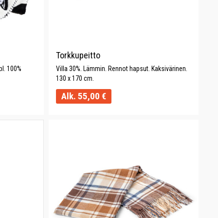
Torkkupeitto
pl. 100%
Villa 30%. Lämmin. Rennot hapsut. Kaksivärinen.
130 x 170 cm.
Alk.
55,00
€