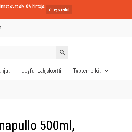
innat ovat alv. 0% hintoja.
Yhteystiedot
i
ahjat
Joyful Lahjakortti
Tuotemerkit
mapullo 500ml,