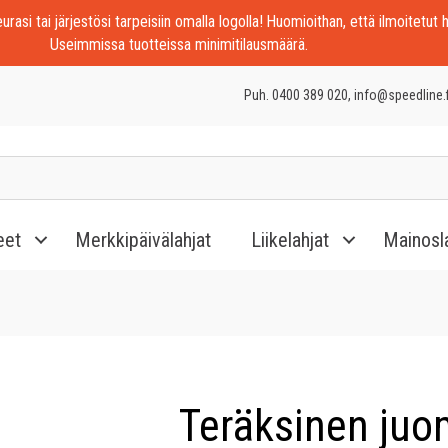
rasi tai järjestösi tarpeisiin omalla logolla! Huomioithan, että ilmoitetut h
Useimmissa tuotteissa minimitilausmäärä.
Puh. 0400 389 020, info@speedline.f
eet
Merkkipäivälahjat
Liikelahjat
Mainosl
Teräksinen juo