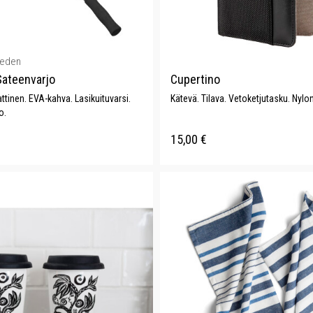
weden
ateenvarjo
Cupertino
tinen. EVA-kahva. Lasikuituvarsi.
Kätevä. Tilava. Vetoketjutasku. Nylon
o.
15,00
€