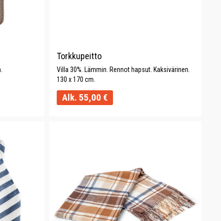
Torkkupeitto
.
Villa 30%. Lämmin. Rennot hapsut. Kaksivärinen.
130 x 170 cm.
Alk.
55,00
€