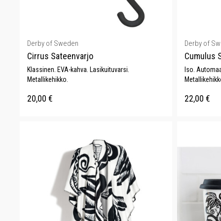
Derby of Sweden
Derby of S
Cirrus Sateenvarjo
Cumulus S
Klassinen. EVA-kahva. Lasikuituvarsi.
Iso. Automaat
Metallikehikko.
Metallikehikk
20,00
€
22,00
€