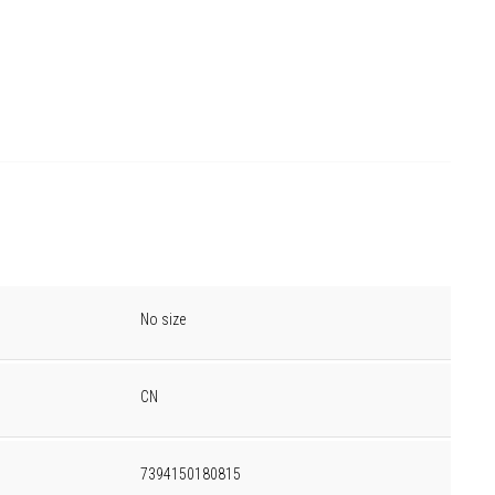
No size
CN
7394150180815