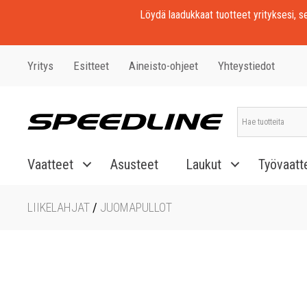
Löydä laadukkaat tuotteet yrityksesi, seu
Yritys
Esitteet
Aineisto-ohjeet
Yhteystiedot
Vaatteet
Asusteet
Laukut
Työvaatt
LIIKELAHJAT
/
JUOMAPULLOT