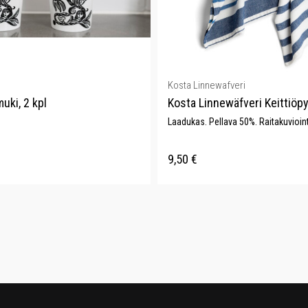
Kosta Linnewafveri
uki, 2 kpl
Kosta Linnewäfveri Keittiöpy
Laadukas. Pellava 50%. Raitakuviointi
9,50
€