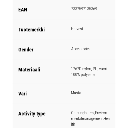
EAN
7332592135369
Tuotemerkki
Harvest
Gender
Accessories
Materiaali
1262D nylon, PU, vuori:
100% polyesteri
Väri
Musta
Activity type
Cateringhotels;Environ
mentalmanagement;Hea
lth