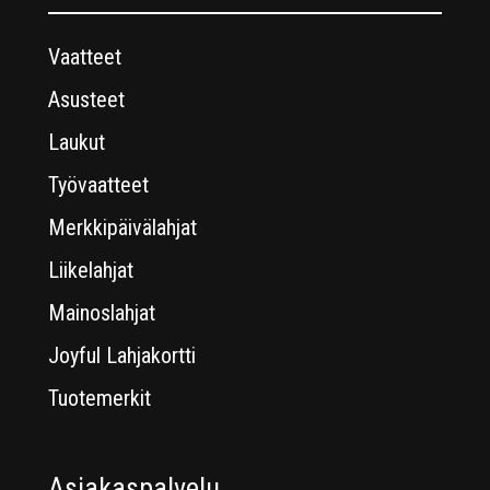
Vaatteet
Asusteet
Laukut
Työvaatteet
Merkkipäivälahjat
Liikelahjat
Mainoslahjat
Joyful Lahjakortti
Tuotemerkit
Asiakaspalvelu