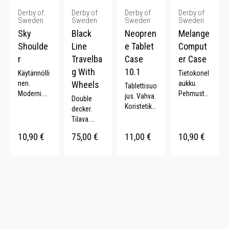
Derby of
Derby of
Derby of
Derby of
Sweden
Sweden
Sweden
Sweden
Sky
Black
Neopren
Melange
Shoulde
Line
e Tablet
Comput
r
Travelba
Case
er Case
g With
10.1
Käytännölli
Tietokonel
nen.
Wheels
aukku.
Tablettisuo
Moderni.
Pehmustet
jus. Vahva.
Double
Säädettävä
tu. Kaksi
Koristetikk
decker.
olkahihna.
kantokahv
aukset.
Tilava.
9 L. Monta
aa.
Elastinen
Toimiva.
väriä.
Moderni.
10,90
€
75,00
€
11,00
€
10,90
€
aukko.
Teleskoop
Kevyt.
Fleece
pikahva. 76
sisäpuoli.
L.