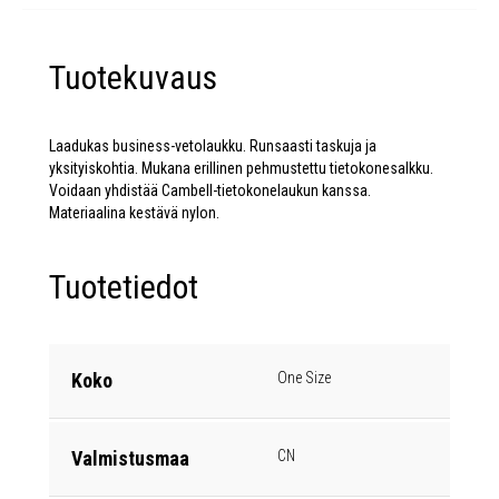
Tuotekuvaus
Laadukas business-vetolaukku. Runsaasti taskuja ja
yksityiskohtia. Mukana erillinen pehmustettu tietokonesalkku.
Voidaan yhdistää Cambell-tietokonelaukun kanssa.
Materiaalina kestävä nylon.
Tuotetiedot
Koko
One Size
Valmistusmaa
CN