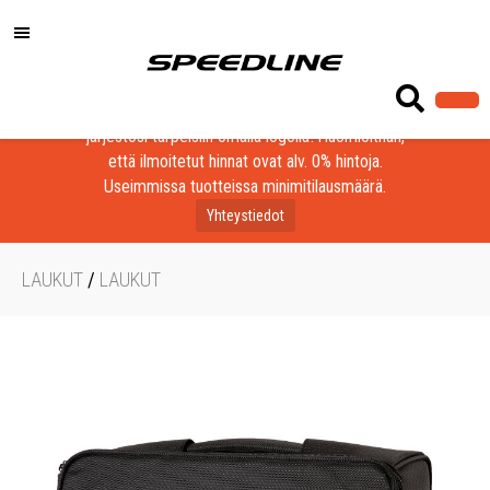
Löydä laadukkaat tuotteet yrityksesi, seurasi tai
järjestösi tarpeisiin omalla logolla! Huomioithan,
että ilmoitetut hinnat ovat alv. 0% hintoja.
Useimmissa tuotteissa minimitilausmäärä.
Yhteystiedot
LAUKUT
/
LAUKUT