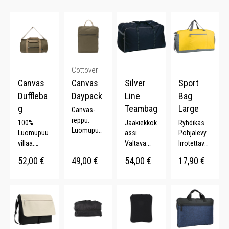
Cottover
Canvas
Canvas
Silver
Sport
Duffleba
Daypack
Line
Bag
g
Teambag
Large
Canvas-
reppu.
100%
Jääkiekkok
Ryhdikäs.
Luomupuu
Luomupuu
assi.
Pohjalevy.
villaa.
villaa.
Valtava.
Irrotettavat
Vetoketjut
Irrotettava
Kiristysrem
olkaimet.
52,00
€
49,00
€
54,00
€
17,90
€
asku. YKK-
olkahihna.
mit. 200 L.
Kenkätask
vetoketju.
YKK-
u. 33 L.
Säädettävä
vetoketju.
t olkaimet.
Metalliset
yksityiskoh
dat. 25
litraa.