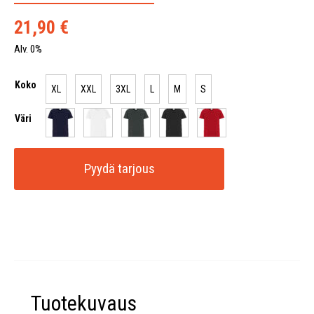
21,90
€
Alv. 0%
Koko
XL
XXL
3XL
L
M
S
Väri
Pyydä tarjous
Tuotekuvaus