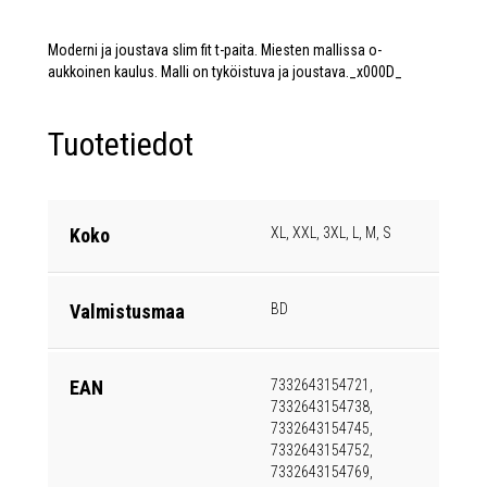
Moderni ja joustava slim fit t-paita. Miesten mallissa o-
aukkoinen kaulus. Malli on tyköistuva ja joustava._x000D_
Tuotetiedot
Koko
XL, XXL, 3XL, L, M, S
Valmistusmaa
BD
EAN
7332643154721,
7332643154738,
7332643154745,
7332643154752,
7332643154769,