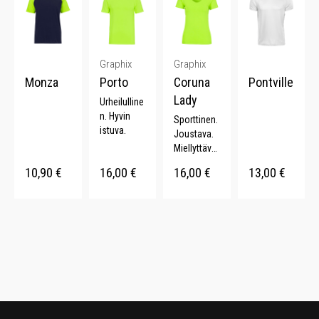
Graphix
Graphix
Monza
Porto
Coruna
Pontville
Lady
Urheilulline
n. Hyvin
Sporttinen.
istuva.
Joustava.
Miellyttävä.
V-aukko.
10,90
€
16,00
€
16,00
€
13,00
€
Neon värit.