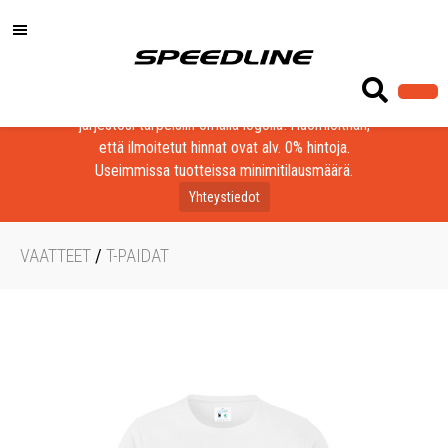
Löydä laadukkaat tuotteet yrityksesi, seurasi tai
järjestösi tarpeisiin omalla logolla! Huomioithan,
että ilmoitetut hinnat ovat alv. 0% hintoja.
Useimmissa tuotteissa minimitilausmäärä.
Yhteystiedot
VAATTEET
/
T-PAIDAT