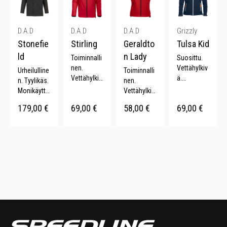
D.A.D
D.A.D
D.A.D
Grizzly
Stonefie
Stirling
Geraldto
Tulsa Kid
ld
n Lady
Toiminnalli
Suosittu.
nen.
Vettähylkiv
Urheilulline
Toiminnalli
Vettähylkiv
ä.
n. Tyylikäs.
nen.
ä.
Tuulenpitäv
Monikäyttö
Vettähylkiv
Joustava.
ä.
inen.
ä.
179,00
€
69,00
€
58,00
€
69,00
€
Mikrofleec
Säädettävä
Vettähylkiv
Fleecevuor
e vuori.
huppu.
ä. Teipatut
i.
Säädettävä
saumat.
Kulutuksen
t
kestävä.
hihansuut.
Muotoon
leikattu.