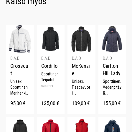
Katso myös
D.A.D
D.A.D
D.A.D
D.A.D
Crosscu
Cordillo
McKenzi
Carlton
t
e
Hill Lady
Sporttinen.
Teipatut
Unisex.
Unisex.
Sporttinen.
saumat.
Sporttinen.
Fleecevuor
Vedenpitäv
Monta
Merihenkin
i.
ä.
taskua.
en.
Klassinen.
Pidennetty
95,00
€
135,00
€
109,00
€
155,00
€
Piilotettava
Vedenpitäv
Sporttinen.
takaosa.
huppu.
ä.
Muotoon
Säädettävä
Säädettävä
Muotoonle
leikatut
vyötärö.
vyötärö.
ikatut
hihat.
Irrotettava
hihat.
huppu.