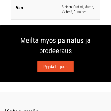
Väri
Sininen, Grafiitti, Musta,
V.vihreä, Punainen
Meiltä myös painatus ja
brodeeraus
Pyydä tarjous