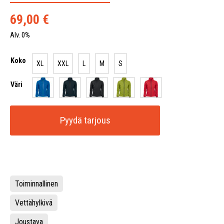
69,00
€
Alv. 0%
Koko
XL
XXL
L
M
S
Väri
Pyydä tarjous
Toiminnallinen
Vettähylkivä
Joustava