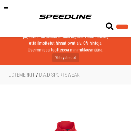
Löydä laadukkaat tuotteet yrityksesi, seurasi tai
järjestösi tarpeisiin omalla logolla! Huomioithan,
että ilmoitetut hinnat ovat alv. 0% hintoja.
Useimmissa tuotteissa minimitilausmäärä.
Yhteystiedot
TUOTEMERKIT
/
D.A.D SPORTSWEAR