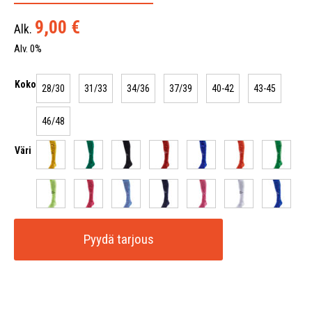
9,00
€
Alk.
Alv. 0%
Koko
28/30
31/33
34/36
37/39
40-42
43-45
46/48
Väri
Pyydä tarjous