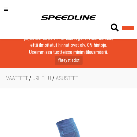
Löydä laadukkaat tuotteet yrityksesi, seurasi tai
järjestösi tarpeisiin omalla logolla! Huomioithan,
että ilmoitetut hinnat ovat alv. 0% hintoja.
Useimmissa tuotteissa minimitilausmäärä.
Yhteystiedot
VAATTEET
/
URHEILU
/
ASUSTEET