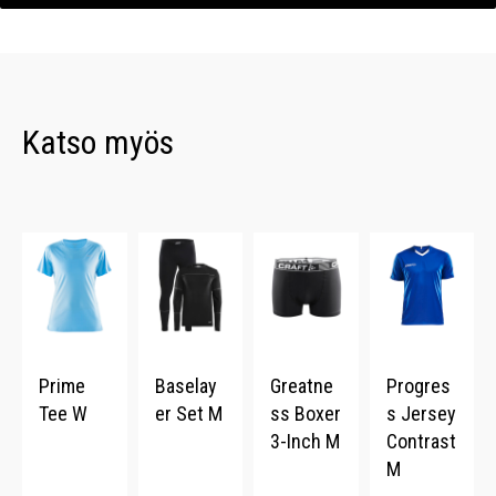
Katso myös
Prime
Baselay
Greatne
Progres
Tee W
er Set M
ss Boxer
s Jersey
3-Inch M
Contrast
M