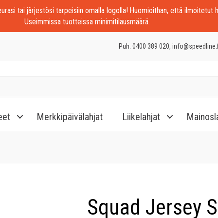
rasi tai järjestösi tarpeisiin omalla logolla! Huomioithan, että ilmoitetut h
Useimmissa tuotteissa minimitilausmäärä.
Puh. 0400 389 020, info@speedline.f
eet
Merkkipäivälahjat
Liikelahjat
Mainosl
Squad Jersey S