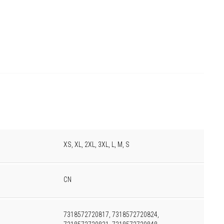
XS, XL, 2XL, 3XL, L, M, S
CN
7318572720817, 7318572720824,