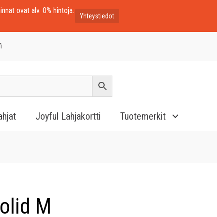
innat ovat alv. 0% hintoja.
Yhteystiedot
i
ahjat
Joyful Lahjakortti
Tuotemerkit
olid M