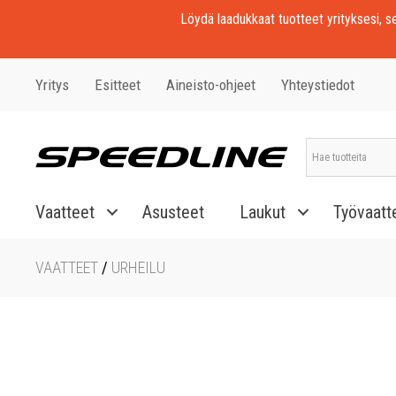
Löydä laadukkaat tuotteet yrityksesi, seu
Yritys
Esitteet
Aineisto-ohjeet
Yhteystiedot
Vaatteet
Asusteet
Laukut
Työvaatt
VAATTEET
/
URHEILU