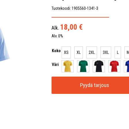
Tuotekoodi: 1905560-1341-3
18,00
€
Alk.
Alv. 0%
Koko
XS
XL
2XL
3XL
L
Väri
Pyydä tarjous