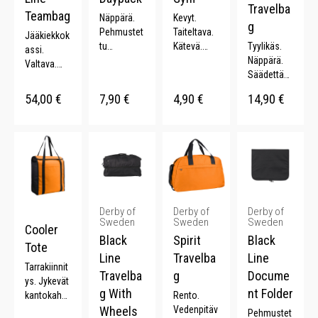
Travelba
Teambag
Näppärä.
Kevyt.
g
Pehmustet
Taiteltava.
Jääkiekkok
tu
Kätevä.
Tyylikäs.
assi.
selkämys.
Heijastava
Näppärä.
Valtava.
Pehmustet
yksityiskoh
Säädettävä
Kiristysrem
ut
ta. 8 L.
olkahihna.
mit. 200 L.
54,00
€
7,90
€
4,90
€
14,90
€
olkahihnat.
20 L.
Kevyt. 9 L.
Derby of
Derby of
Derby of
Sweden
Sweden
Sweden
Cooler
Black
Spirit
Black
Tote
Line
Travelba
Line
Tarrakiinnit
Travelba
g
Docume
ys. Jykevät
g With
nt Folder
kantokahv
Rento.
at. 18 L.
Wheels
Vedenpitäv
Pehmustet