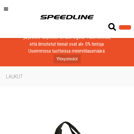
Löydä laadukkaat tuotteet yrityksesi, seurasi tai
järjestösi tarpeisiin omalla logolla! Huomioithan,
että ilmoitetut hinnat ovat alv. 0% hintoja.
Useimmissa tuotteissa minimitilausmäärä.
Yhteystiedot
LAUKUT