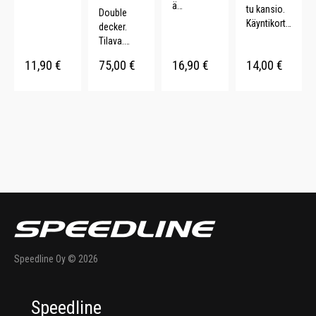
ä
tu kansio.
Double
materiaali.
Käyntikortti
decker.
Säädettävä
taskut.
Tilava.
olkahihna.
Lehtiöpidik
Toimiva.
Sopii
11,90
€
75,00
€
16,90
€
14,00
€
e.
Teleskoop
treeniin. 22
Kynäpidike.
pikahva. 76
L.
L.
Speedline Oy © 2026
Speedline