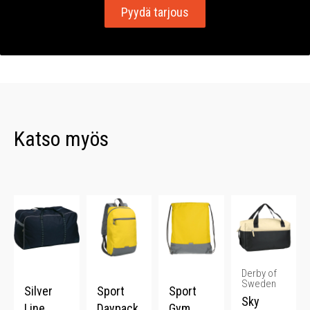
Pyydä tarjous
Katso myös
Derby of
Sweden
Silver
Sport
Sport
Sky
Line
Daypack
Gym