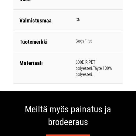
Valmistusmaa
CN
Tuotemerkki
BagsFirst
Materiaali
600D R PET
polyesteri.Täyte 100%
polyesteri.
Meiltä myös painatus ja
brodeeraus