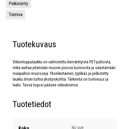
Pelkistetty
Toimiva
Tuotekuvaus
Viikonloppulaukku on valmistettu kierrätetyistä PET-pulloista,
mikä auttaa pitämään muovin poissa luonnosta ja säästämään
maapallon resursseja. Yksinkertainen, tyylikäs ja pelkistetty
laukku ilman turhia yksityiskohtia. Tärkeintä on toimivuus ja
laatu. Tässä logosi pääsee oikeuksiinsa.
Tuotetiedot
Koko
No size