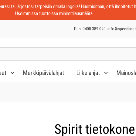
rasi tai järjestösi tarpeisiin omalla logolla! Huomioithan, että ilmoitetut h
Useimmissa tuotteissa minimitilausmäärä.
Puh. 0400 389 020, info@speedline.f
eet
Merkkipäivälahjat
Liikelahjat
Mainosl
Spirit tietokon