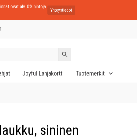
innat ovat alv. 0% hintoja.
Yhteystiedot
i
ahjat
Joyful Lahjakortti
Tuotemerkit
elaukku, sininen