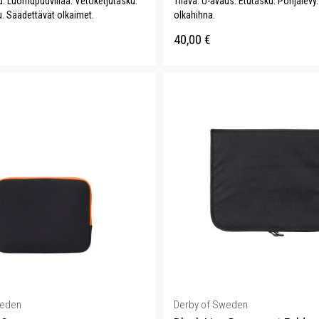
. Luomupuuvillaa. Vetoketjutasku.
Tilava. U-avaus. Etutasku. Pohjalevy
. Säädettävät olkaimet.
olkahihna.
40,00
€
weden
Derby of Sweden