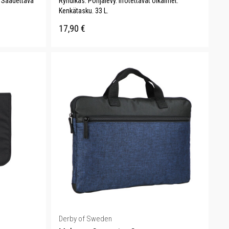
. Säädettävä
Ryhdikäs. Pohjalevy. Irrotettavat olkaimet.
Kenkätasku. 33 L.
17,90
€
Derby of Sweden