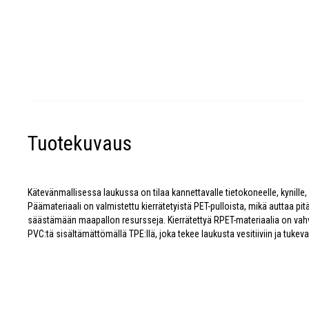
Tuotekuvaus
Kätevänmallisessa laukussa on tilaa kannettavalle tietokoneelle, kynille, la
Päämateriaali on valmistettu kierrätetyistä PET-pulloista, mikä auttaa 
säästämään maapallon resursseja. Kierrätettyä RPET-materiaalia on vahv
PVC:tä sisältämättömällä TPE:llä, joka tekee laukusta vesitiiviin ja tukev