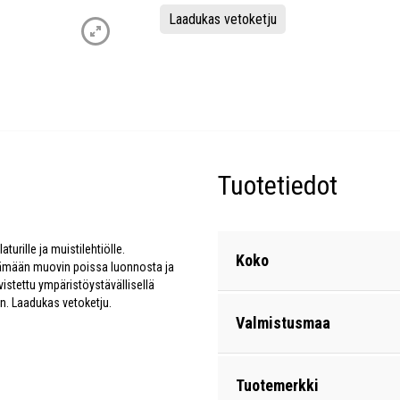
Laadukas vetoketju
Tuotetiedot
turille ja muistilehtiölle.
Koko
pitämään muovin poissa luonnosta ja
istettu ympäristöystävällisellä
an. Laadukas vetoketju.
Valmistusmaa
Tuotemerkki