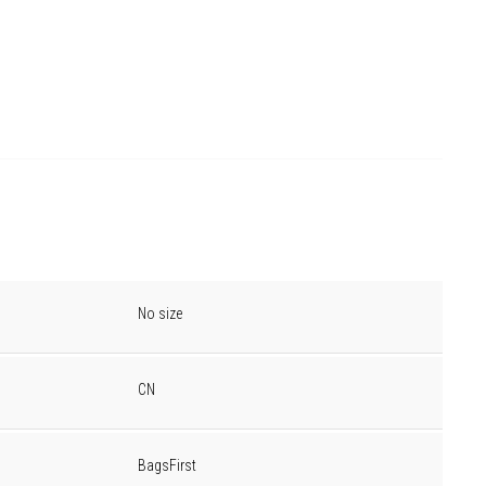
No size
CN
BagsFirst