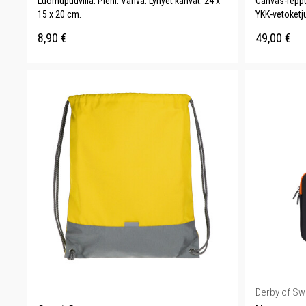
Luomupuuvilla. Pieni. Vahva. Lyhyet kahvat. 24 x
Canvas-reppu
15 x 20 cm.
YKK-vetoketju
8,90
€
49,00
€
Derby of S