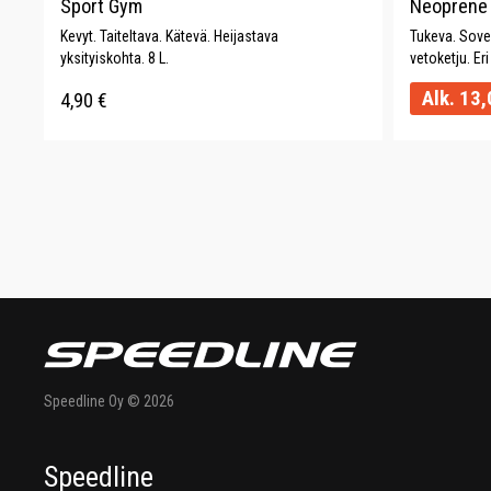
Sport Gym
Neoprene
Kevyt. Taiteltava. Kätevä. Heijastava
Tukeva. Sove
yksityiskohta. 8 L.
vetoketju. Eri
Alk.
13,
4,90
€
Speedline Oy © 2026
Speedline