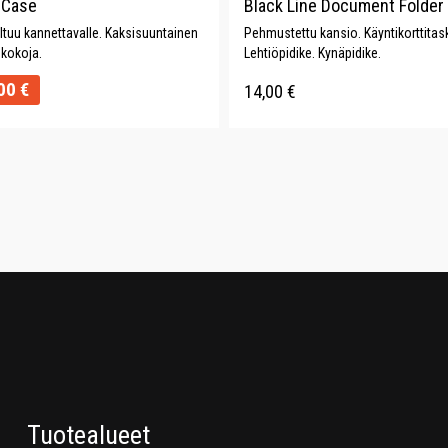
 Case
Black Line Document Folder
ltuu kannettavalle. Kaksisuuntainen
Pehmustettu kansio. Käyntikorttitask
 kokoja.
Lehtiöpidike. Kynäpidike.
00
€
14,00
€
Tuotealueet