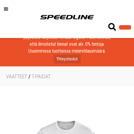
Löydä laadukkaat tuotteet yrityksesi, seurasi tai
järjestösi tarpeisiin omalla logolla! Huomioithan,
että ilmoitetut hinnat ovat alv. 0% hintoja.
Useimmissa tuotteissa minimitilausmäärä.
Yhteystiedot
VAATTEET
/
T-PAIDAT