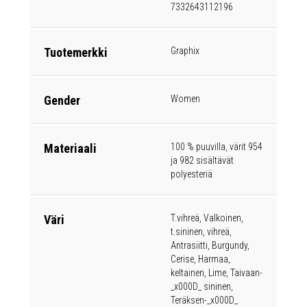
7332643112196
Tuotemerkki
Graphix
Gender
Women
Materiaali
100 % puuvilla, värit 954
ja 982 sisältävät
polyesteriä
Väri
T.vihreä, Valkoinen,
t.sininen, vihreä,
Antrasiitti, Burgundy,
Cerise, Harmaa,
keltainen, Lime, Taivaan-
_x000D_ sininen,
Teräksen-_x000D_