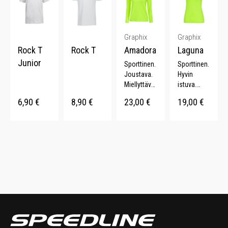
Graphix
Graphix
Rock T
Rock T
Amadora
Laguna
Junior
Sporttinen.
Sporttinen.
Joustava.
Hyvin
Miellyttävä.
istuva.
Neon värit.
Neon värit.
6,90
€
8,90
€
23,00
€
19,00
€