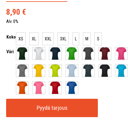
8,90
€
Alv. 0%
Koko
XS
XL
XXL
3XL
L
M
S
Väri
Pyydä tarjous