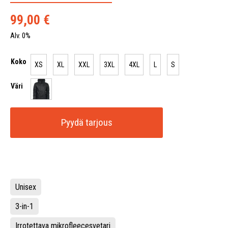
99,00
€
Alv. 0%
Koko
XS
XL
XXL
3XL
4XL
L
S
Väri
Pyydä tarjous
Unisex
3-in-1
Irrotettava mikrofleecesvetari