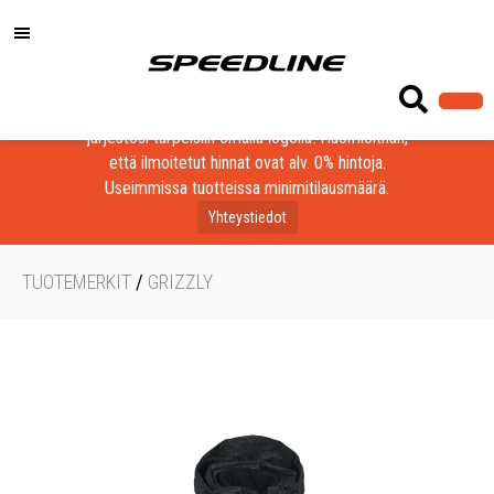
Löydä laadukkaat tuotteet yrityksesi, seurasi tai
järjestösi tarpeisiin omalla logolla! Huomioithan,
että ilmoitetut hinnat ovat alv. 0% hintoja.
Useimmissa tuotteissa minimitilausmäärä.
Yhteystiedot
TUOTEMERKIT
/
GRIZZLY