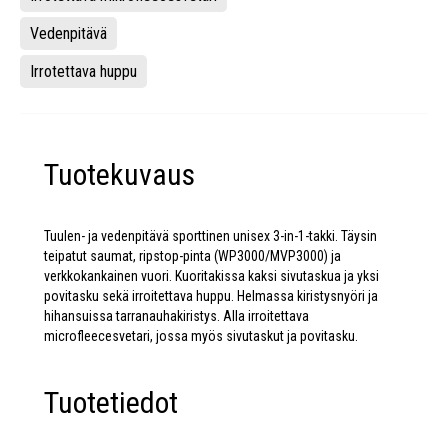
Vedenpitävä
Irrotettava huppu
Tuotekuvaus
Tuulen- ja vedenpitävä sporttinen unisex 3-in-1-takki. Täysin
teipatut saumat, ripstop-pinta (WP3000/MVP3000) ja
verkkokankainen vuori. Kuoritakissa kaksi sivutaskua ja yksi
povitasku sekä irroitettava huppu. Helmassa kiristysnyöri ja
hihansuissa tarranauhakiristys. Alla irroitettava
microfleecesvetari, jossa myös sivutaskut ja povitasku.
Tuotetiedot