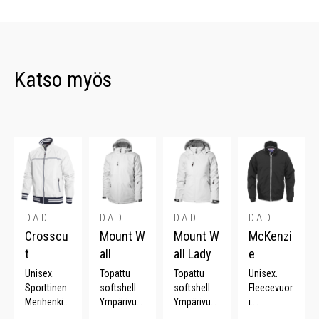
Katso myös
D.A.D
D.A.D
D.A.D
D.A.D
Crosscu
Mount W
Mount W
McKenzi
t
all
all Lady
e
Unisex.
Topattu
Topattu
Unisex.
Sporttinen.
softshell.
softshell.
Fleecevuor
Merihenkin
Ympärivuot
Ympärivuot
i.
en.
inen.
inen.
Klassinen.