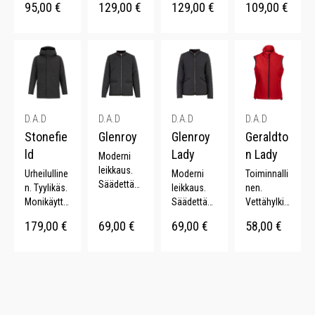
95,00
€
129,00
€
129,00
€
109,00
€
Vedenpitäv
Vedenkest
Vedenpitäv
Sporttinen.
ä.
ävä.
ä.
Muotoon
Muotoonle
Kännykkäta
Irrotettava
leikatut
ikatut
sku.
huppu.
hihat.
hihat.
Irrotettava
Kännykkäta
huppu.
sku.
D.A.D
D.A.D
D.A.D
D.A.D
Stonefie
Glenroy
Glenroy
Geraldto
ld
Lady
n Lady
Moderni
leikkaus.
Urheilulline
Moderni
Toiminnalli
Säädettävä
n. Tyylikäs.
leikkaus.
nen.
vyötärö.
Monikäyttö
Säädettävä
Vettähylkiv
Vahvistetut
inen.
vyötärö.
ä.
179,00
€
69,00
€
69,00
€
58,00
€
hihansuut.
Vettähylkiv
Vahvistetut
Fleecevuor
YKK-
ä. Teipatut
hihansuut.
i.
vetoketju.
saumat.
YKK-
Kulutuksen
vetoketju.
kestävä.
Muotoon
leikattu.