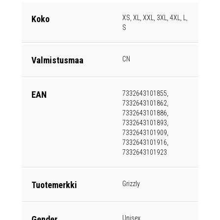
Koko
XS, XL, XXL, 3XL, 4XL, L,
S
Valmistusmaa
CN
EAN
7332643101855,
7332643101862,
7332643101886,
7332643101893,
7332643101909,
7332643101916,
7332643101923
Tuotemerkki
Grizzly
Gender
Unisex