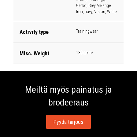
Gecko, Grey Melange,
Iron, navy, Vision, White
Activity type
Trainingwear
Misc. Weight
130 gr/m²
Meiltä myös painatus ja
brodeeraus
Pyydä tarjous