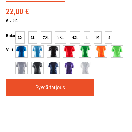
22,00
€
Alv. 0%
Koko
XS
XL
2XL
3XL
4XL
L
M
S
Väri
Pyydä tarjous