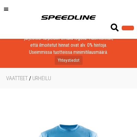
Löydä laadukkaat tuotteet yrityksesi, seurasi tai
järjestösi tarpeisiin omalla logolla! Huomioithan,
että ilmoitetut hinnat ovat alv. 0% hintoja.
Useimmissa tuotteissa minimitilausmäärä.
Yhteystiedot
VAATTEET
/
URHEILU