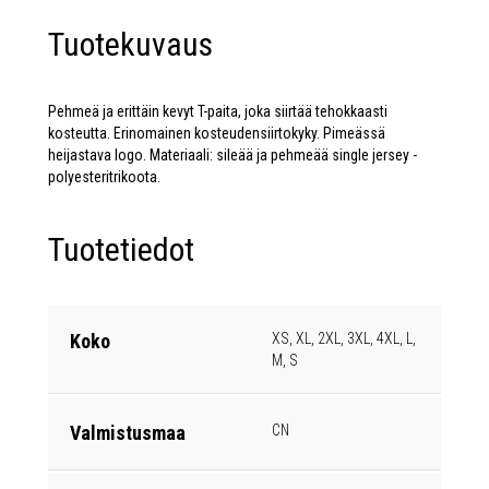
Tuotekuvaus
Pehmeä ja erittäin kevyt T-paita, joka siirtää tehokkaasti
kosteutta. Erinomainen kosteudensiirtokyky. Pimeässä
heijastava logo. Materiaali: sileää ja pehmeää single jersey -
polyesteritrikoota.
Tuotetiedot
Koko
XS, XL, 2XL, 3XL, 4XL, L,
M, S
Valmistusmaa
CN