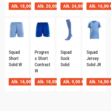
Alk.
18,00
€
Alk.
20,00
€
Alk.
24,00
€
Alk.
16,00
Squad
Progres
Squad
Squad
Short
s Short
Sock
Jersey
Solid W
Contrast
Solid
Solid JR
W
Alk.
16,00
€
Alk.
18,00
€
Alk.
9,00
€
Alk.
16,00