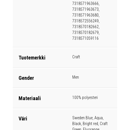
7318571963666,
7318571963673,
7318571963680,
7318572556249,
7318570182662,
7318570182679,
7318571059116
Tuotemerkki
Craft
Gender
Men
Materiaali
100% polyesteri
Väri
Sweden Blue, Aqua,
Black, Bright red, Craft
Green, Fluorange,