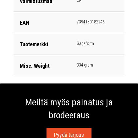
Valmistusmaa
CN
EAN
7394150182246
Tuotemerkki
Sagaform
Misc. Weight
334 gram
Meiltä myös painatus ja
brodeeraus
Pyydä tarjous