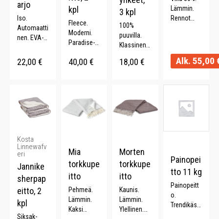
arjo
kpl
Lämmin.
3 kpl
Iso.
Rennot
Fleece.
100%
Automaatti
hapsut.
Moderni.
puuvilla.
nen. EVA-
Kaksivärine
Paradise-
Klassinen
kahva.
n. 130 x
kuosi. 2
kuviointi.
Lasikuituva
170 cm.
Alk.
55,00
22,00
€
40,00
€
18,00
€
kpl. 100%
Lahjapuss
rsi.
polyesteri.
ukka. 3 kpl
Metallikehi
50x70 cm.
kko.
Kosta
Linnewafv
Mia
Morten
eri
Painopei
torkkupe
torkkupe
Jannike
tto 11 kg
itto
itto
sherpap
Painopeitt
eitto, 2
Pehmeä.
Kaunis.
o.
Lämmin.
Lämmin.
kpl
Trendikäs.
Kaksi
Ylellinen.
Parantaa
Siksak-