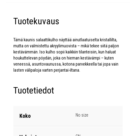
Tuotekuvaus
Tämä kaunis salaattikulho näyttää ainutlaatuiselta kristallilta,
mutta on valmistettu akryylimuovista – mikä tekee siitä paljon
kestävämmän. Iso kulho sopii kaikkiin tilanteisiin, kun haluat
houkuttelevan pöydän, joka on hieman kestävämpi – kuten
veneessä, asuntovaunussa, kotona parvekkeella tai jopa vain
lasten välipaloja varten perjantai-iltana.
Tuotetiedot
Koko
No size