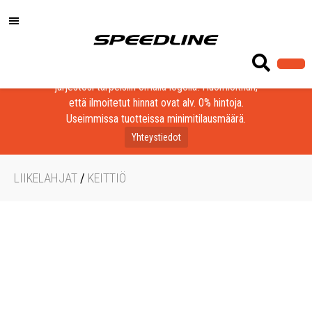
Löydä laadukkaat tuotteet yrityksesi, seurasi tai
järjestösi tarpeisiin omalla logolla! Huomioithan,
että ilmoitetut hinnat ovat alv. 0% hintoja.
Useimmissa tuotteissa minimitilausmäärä.
Yhteystiedot
LIIKELAHJAT
/
KEITTIÖ