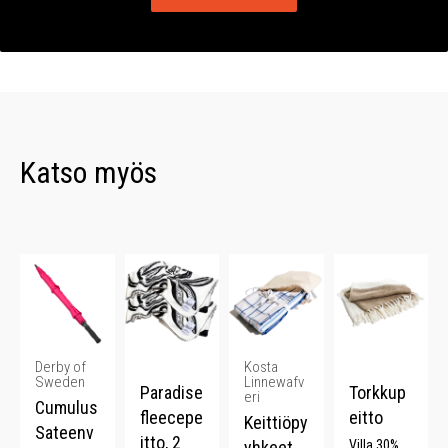
Katso myös
Derby of
Kosta
Sweden
Linnewafv
Paradise
Torkkup
eri
Cumulus
fleecepe
eitto
Keittiöpy
Sateenv
itto, 2
yhkeet,
Villa 30%.