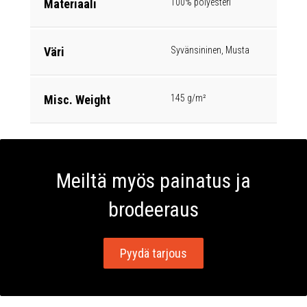
Materiaali
100% polyesteri
Väri
Syvänsininen, Musta
Misc. Weight
145 g/m²
Meiltä myös painatus ja
brodeeraus
Pyydä tarjous