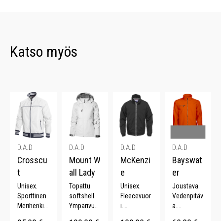
Katso myös
D.A.D
D.A.D
D.A.D
D.A.D
Crosscu
Mount W
McKenzi
Bayswat
t
all Lady
e
er
Unisex.
Topattu
Unisex.
Joustava.
Sporttinen.
softshell.
Fleecevuor
Vedenpitäv
Merihenkin
Ympärivuot
i.
ä.
en.
inen.
Klassinen.
Tuulenpitäv