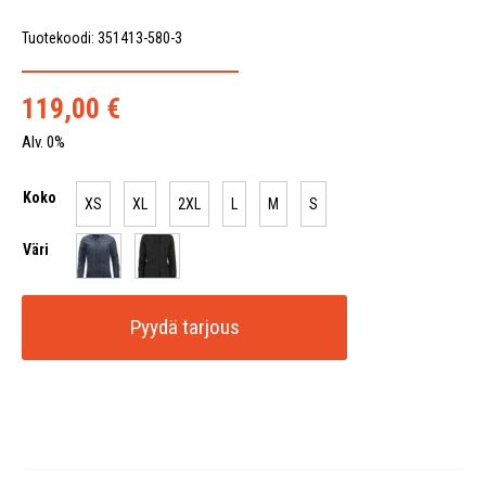
Tuotekoodi: 351413-580-3
119,00
€
Alv. 0%
Koko
XS
XL
2XL
L
M
S
Väri
Pyydä tarjous