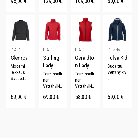
95,00
€
129,00
€
109,00
€
60,00
€
Vedenpitäv
Vedenpitäv
Sporttinen.
ä.
ä.
ä.
Muotoon
Fleecevuor
Muotoonle
Irrotettava
leikatut
i. Kattava
ikatut
huppu.
hihat.
värivalikoi
hihat.
Kännykkäta
ma.
sku.
D.A.D
D.A.D
D.A.D
Grizzly
Glenroy
Stirling
Geraldto
Tulsa Kid
Lady
n Lady
Moderni
Suosittu.
leikkaus.
Vettähylkiv
Toiminnalli
Toiminnalli
Säädettävä
ä.
nen.
nen.
vyötärö.
Tuulenpitäv
Vettähylkiv
Vettähylkiv
Vahvistetut
ä.
ä.
ä.
69,00
€
69,00
€
58,00
€
69,00
€
hihansuut.
Säädettävä
Joustava.
Fleecevuor
YKK-
huppu.
Mikrofleec
i.
vetoketju.
Säädettävä
e vuori.
Kulutuksen
t
Monta
kestävä.
hihansuut.
väriä.
Muotoon
leikattu.