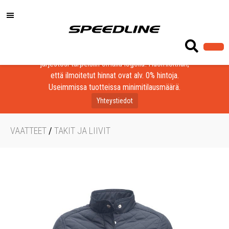
Löydä laadukkaat tuotteet yrityksesi, seurasi tai
järjestösi tarpeisiin omalla logolla! Huomioithan,
että ilmoitetut hinnat ovat alv. 0% hintoja.
Useimmissa tuotteissa minimitilausmäärä.
Yhteystiedot
VAATTEET
/
TAKIT JA LIIVIT