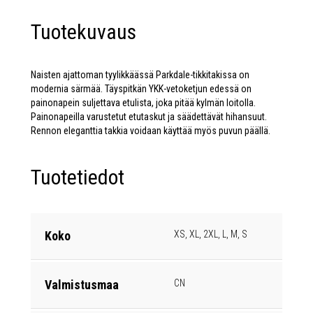
Tuotekuvaus
Naisten ajattoman tyylikkäässä Parkdale-tikkitakissa on
modernia särmää. Täyspitkän YKK-vetoketjun edessä on
painonapein suljettava etulista, joka pitää kylmän loitolla.
Painonapeilla varustetut etutaskut ja säädettävät hihansuut.
Rennon eleganttia takkia voidaan käyttää myös puvun päällä.
Tuotetiedot
Koko
XS, XL, 2XL, L, M, S
Valmistusmaa
CN