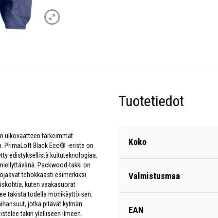
Tuotetiedot
on ulkovaatteen tärkeimmät
Koko
n. PrimaLoft Black Eco® -eriste on
etty edistyksellistä kuituteknologiaa.
 miellyttävänä. Packwood-takki on
suojaavat tehokkaasti esimerkiksi
Valmistusmaa
yiskohtia, kuten vaakasuorat
kee takista todella monikäyttöisen.
hihansuut, jotka pitävät kylmän
EAN
stelee takin ylelliseen ilmeen.