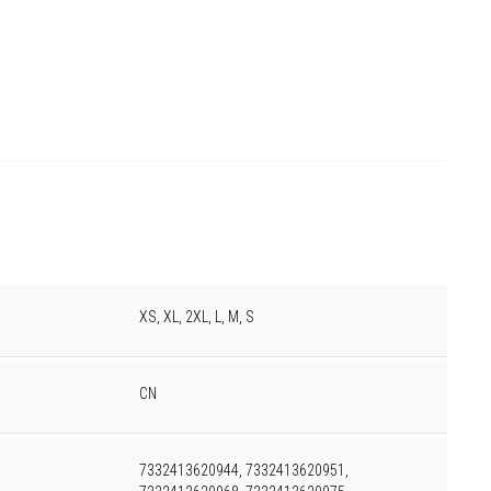
XS, XL, 2XL, L, M, S
CN
7332413620944, 7332413620951,