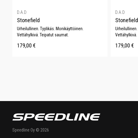
D.A.D
D.A.D
Stonefield
Stonefield
Urheilullinen. Tyylikäs. Monikäyttöinen.
Urheilullinen
Vettähylkivä. Teipatut saumat.
Vettähylkivä.
179,00
€
179,00
€
Speedline Oy © 2026