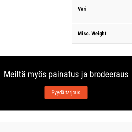
Väri
Misc. Weight
Meiltä myös painatus ja brodeeraus
Pyydä tarjous