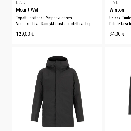
D.A.D
D.A.D
Mount Wall
Winton
Topattu softshell. Ympärivuotinen.
Unisex. Tuule
Vedenkestävä. Kännykkätasku. Irrotettava huppu.
Piilotettava 
129,00
€
34,00
€