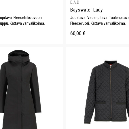
D.A.D
Bayswater Lady
npitävä. Fleecetrikoovuori.
Joustava. Vedenpitävä. Tuulenpitävä
huppu. Kattava värivalikoima.
Fleecevuori. Kattava värivalikoima.
60,00
€