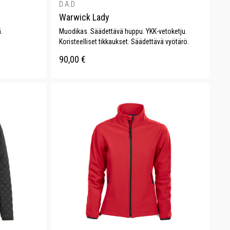
D.A.D
Warwick Lady
.
Muodikas. Säädettävä huppu. YKK-vetoketju.
Koristeelliset tikkaukset. Säädettävä vyötärö.
90,00
€