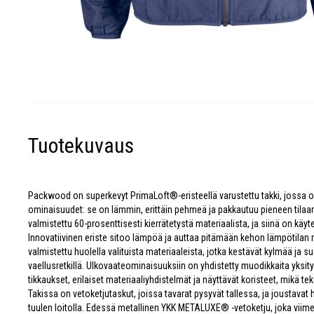
Tuotekuvaus
Packwood on superkevyt PrimaLoft®-eristeellä varustettu takki, jossa 
ominaisuudet: se on lämmin, erittäin pehmeä ja pakkautuu pieneen tilaa
valmistettu 60-prosenttisesti kierrätetystä materiaalista, ja siinä on käyt
Innovatiivinen eriste sitoo lämpöä ja auttaa pitämään kehon lämpötilan
valmistettu huolella valituista materiaaleista, jotka kestävät kylmää ja 
vaellusretkillä. Ulkovaateominaisuuksiin on yhdistetty muodikkaita yksit
tikkaukset, erilaiset materiaaliyhdistelmät ja näyttävät koristeet, mikä te
Takissa on vetoketjutaskut, joissa tavarat pysyvät tallessa, ja joustavat 
tuulen loitolla. Edessä metallinen YKK METALUXE® -vetoketju, joka viimei