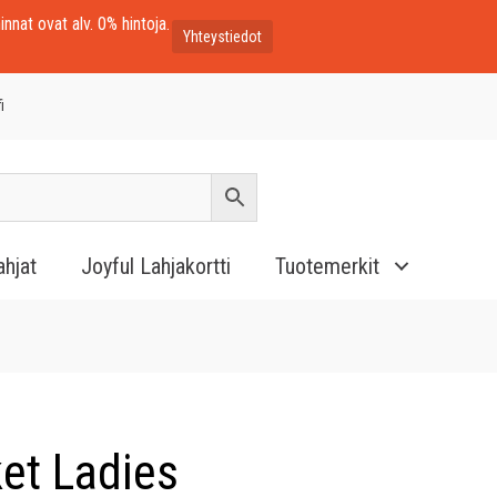
innat ovat alv. 0% hintoja.
Yhteystiedot
i
ahjat
Joyful Lahjakortti
Tuotemerkit
et Ladies