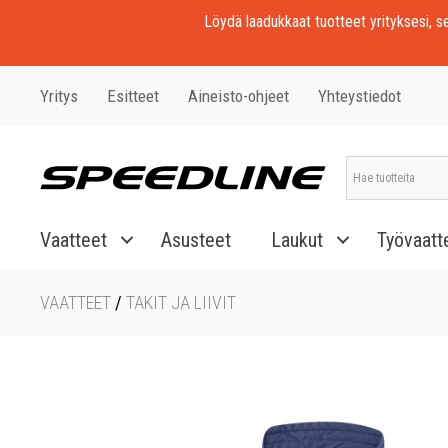
Löydä laadukkaat tuotteet yrityksesi, seu
Yritys
Esitteet
Aineisto-ohjeet
Yhteystiedot
Vaatteet
Asusteet
Laukut
Työvaatt
VAATTEET
/
TAKIT JA LIIVIT