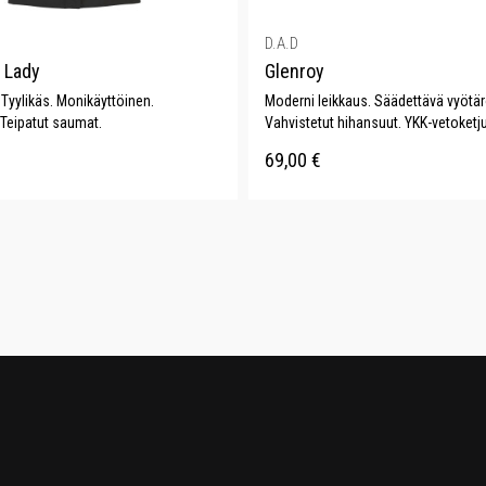
D.A.D
 Lady
Glenroy
. Tyylikäs. Monikäyttöinen.
Moderni leikkaus. Säädettävä vyötär
 Teipatut saumat.
Vahvistetut hihansuut. YKK-vetoketju
69,00
€