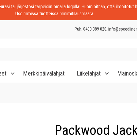
rasi tai järjestösi tarpeisiin omalla logolla! Huomioithan, että ilmoitetut h
Useimmissa tuotteissa minimitilausmäärä.
Puh. 0400 389 020, info@speedline.f
eet
Merkkipäivälahjat
Liikelahjat
Mainosl
Packwood Jack