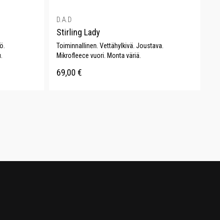
D.A.D
Stirling Lady
ö.
Toiminnallinen. Vettähylkivä. Joustava.
.
Mikrofleece vuori. Monta väriä.
69,00
€