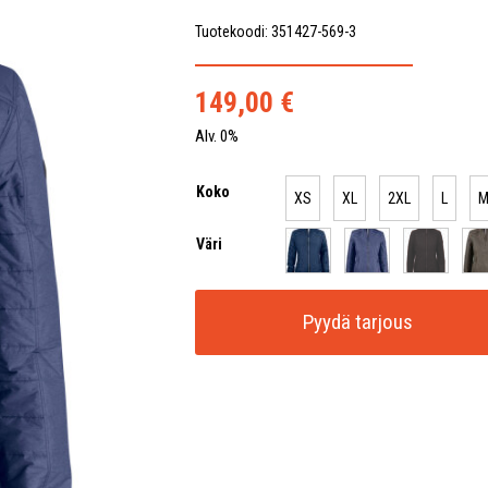
Tuotekoodi: 351427-569-3
149,00
€
Alv. 0%
Koko
XS
XL
2XL
L
Väri
Pyydä tarjous