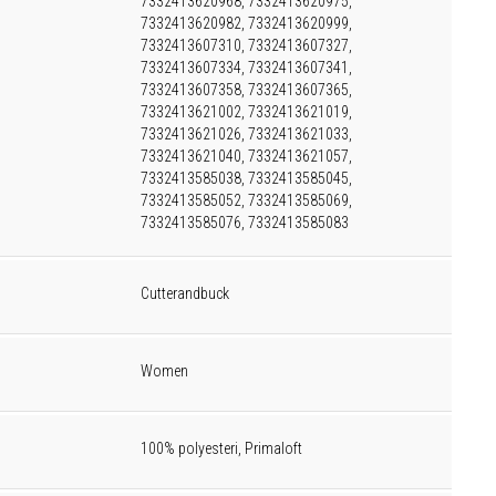
7332413620968, 7332413620975,
7332413620982, 7332413620999,
7332413607310, 7332413607327,
7332413607334, 7332413607341,
7332413607358, 7332413607365,
7332413621002, 7332413621019,
7332413621026, 7332413621033,
7332413621040, 7332413621057,
7332413585038, 7332413585045,
7332413585052, 7332413585069,
7332413585076, 7332413585083
Cutterandbuck
Women
100% polyesteri, Primaloft