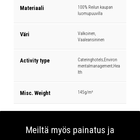
Materiaali
100% Reilun kaupan
luomupuuvilla
Väri
Valkoinen,
Vaaleansininen
Activity type
Cateringhotels;Environ
mentalmanagement;Hea
lth
Misc. Weight
145g/m²
Meiltä myös painatus ja