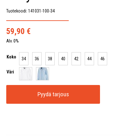
Tuotekoodi: 141031-100-34
59,90
€
Alv. 0%
Koko
34
36
38
40
42
44
46
Väri
Pyydä tarjous