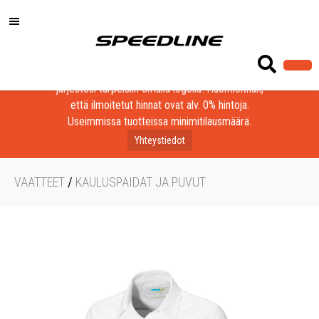
Löydä laadukkaat tuotteet yrityksesi, seurasi tai
järjestösi tarpeisiin omalla logolla! Huomioithan,
että ilmoitetut hinnat ovat alv. 0% hintoja.
Useimmissa tuotteissa minimitilausmäärä.
Yhteystiedot
VAATTEET
/
KAULUSPAIDAT JA PUVUT