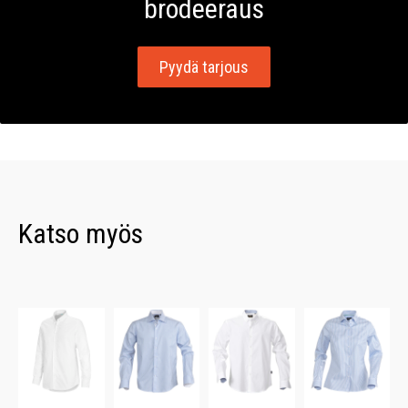
brodeeraus
Pyydä tarjous
Katso myös