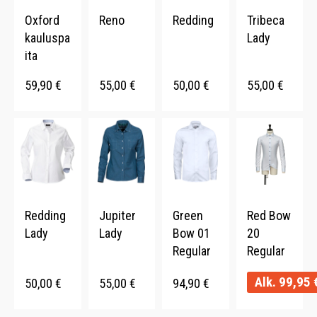
Oxford
Reno
Redding
Tribeca
kauluspa
Lady
ita
59,90
€
55,00
€
50,00
€
55,00
€
Redding
Jupiter
Green
Red Bow
Lady
Lady
Bow 01
20
Regular
Regular
Alk.
99,95
50,00
€
55,00
€
94,90
€