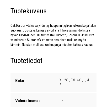
Tuotekuvaus
Oak Harbor –takissa yhdistyy hupparin tyylikäs ulkonäkö ja takin
suojaus. Joustava kangas sivuilla ja hihoissa mahdollistaa
hyvän liikkuvuuden. Uusiutuvista DuPont™/Sorona® -kuiduista
valmistetun Sustans®-eristeen ansioista takki on myös
lämmin. Naisten mallissa on huppu ja miesten takissa kaulus.
Tuotetiedot
Koko
XL, 2XL, 3XL, 4XL, L, M,
S
Valmistusmaa
CN