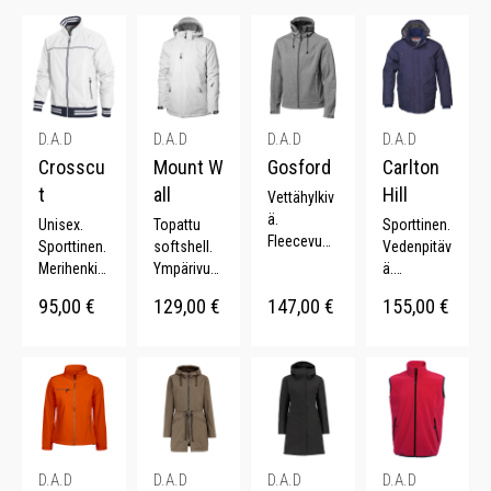
D.A.D
D.A.D
D.A.D
D.A.D
Crosscu
Mount W
Gosford
Carlton
t
all
Hill
Vettähylkiv
ä.
Unisex.
Topattu
Sporttinen.
Fleecevuor
Sporttinen.
softshell.
Vedenpitäv
i. Loistava
Merihenkin
Ympärivuot
ä.
leikkaus.
en.
inen.
Pidennetty
95,00
€
129,00
€
147,00
€
155,00
€
Hengittävä.
Vedenpitäv
Vedenkest
takaosa.
Irrotettava
ä.
ävä.
Säädettävä
hupppu.
Muotoonle
Kännykkäta
vyötärö.
ikatut
sku.
Irrotettava
hihat.
Irrotettava
huppu.
huppu.
D.A.D
D.A.D
D.A.D
D.A.D