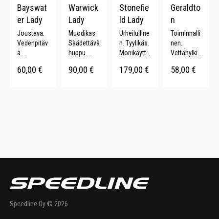
Bayswat
Warwick
Stonefie
Geraldto
er Lady
Lady
ld Lady
n
Joustava.
Muodikas.
Urheilulline
Toiminnalli
Vedenpitäv
Säädettävä
n. Tyylikäs.
nen.
ä.
huppu.
Monikäyttö
Vettähylkiv
Tuulenpitäv
YKK-
inen.
ä.
60,00
€
90,00
€
179,00
€
58,00
€
ä.
vetoketju.
Vettähylkiv
Fleecevuor
Fleecevuor
Koristeellis
ä. Teipatut
i.
i. Kattava
et
saumat.
Kulutuksen
värivalikoi
tikkaukset.
kestävä.
ma.
Säädettävä
Muotoon
vyötärö.
leikattu.
Speedline Oy © 2026