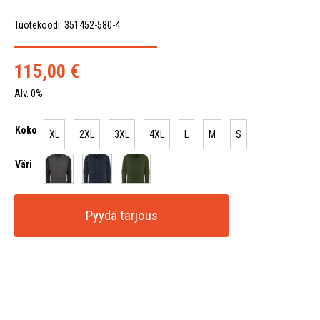
Tuotekoodi: 351452-580-4
115,00
€
Alv. 0%
Koko
XL
2XL
3XL
4XL
L
M
S
Väri
Pyydä tarjous