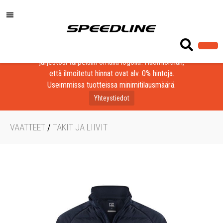
Löydä laadukkaat tuotteet yrityksesi, seurasi tai
järjestösi tarpeisiin omalla logolla! Huomioithan,
että ilmoitetut hinnat ovat alv. 0% hintoja.
Useimmissa tuotteissa minimitilausmäärä.
Yhteystiedot
VAATTEET
/
TAKIT JA LIIVIT