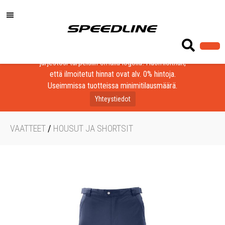
Löydä laadukkaat tuotteet yrityksesi, seurasi tai
järjestösi tarpeisiin omalla logolla! Huomioithan,
että ilmoitetut hinnat ovat alv. 0% hintoja.
Useimmissa tuotteissa minimitilausmäärä.
Yhteystiedot
VAATTEET
/
HOUSUT JA SHORTSIT