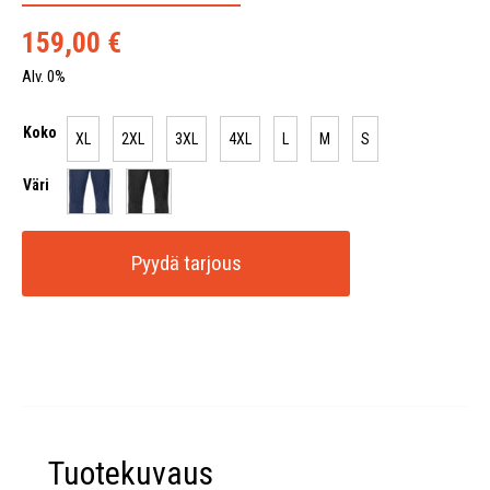
159,00
€
Alv. 0%
Koko
XL
2XL
3XL
4XL
L
M
S
Väri
Pyydä tarjous
Tuotekuvaus