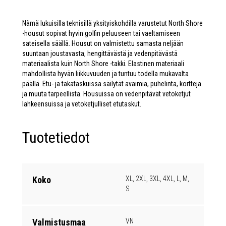
Nämä lukuisilla teknisillä yksityiskohdilla varustetut North Shore
-housut sopivat hyvin golfin peluuseen tai vaeltamiseen
sateisella säällä. Housut on valmistettu samasta neljään
suuntaan joustavasta, hengittävästä ja vedenpitävästä
materiaalista kuin North Shore -takki. Elastinen materiaali
mahdollista hyvän liikkuvuuden ja tuntuu todella mukavalta
päällä. Etu- ja takataskuissa säilytät avaimia, puhelinta, kortteja
ja muuta tarpeellista. Housuissa on vedenpitävät vetoketjut
lahkeensuissa ja vetoketjulliset etutaskut.
Tuotetiedot
Koko
XL, 2XL, 3XL, 4XL, L, M,
S
Valmistusmaa
VN