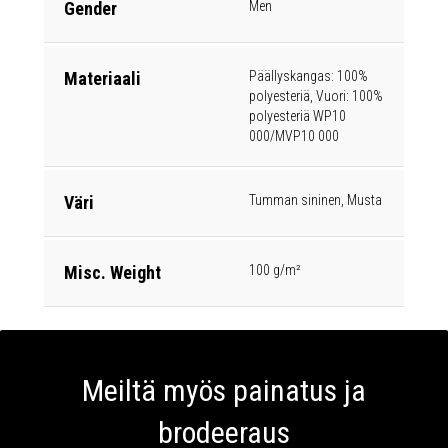
Gender
Men
Materiaali
Päällyskangas: 100%
polyesteriä, Vuori: 100%
polyesteriä WP10
000/MVP10 000
Väri
Tumman sininen, Musta
Misc. Weight
100 g/m²
Meiltä myös painatus ja
brodeeraus