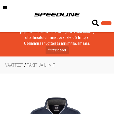
Löydä laadukkaat tuotteet yrityksesi, seurasi tai
järjestösi tarpeisiin omalla logolla! Huomioithan,
että ilmoitetut hinnat ovat alv. 0% hintoja.
Useimmissa tuotteissa minimitilausmäärä.
Yhteystiedot
VAATTEET
/
TAKIT JA LIIVIT