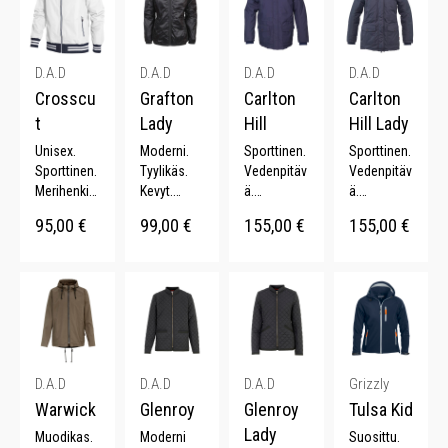
D.A.D
D.A.D
D.A.D
D.A.D
Crosscu
Grafton
Carlton
Carlton
t
Lady
Hill
Hill Lady
Unisex.
Moderni.
Sporttinen.
Sporttinen.
Sporttinen.
Tyylikäs.
Vedenpitäv
Vedenpitäv
Merihenkin
Kevyt.
ä.
ä.
en.
Pehmeä.
Pidennetty
Pidennetty
95,00
€
99,00
€
155,00
€
155,00
€
Vedenpitäv
Kiiltävä
takaosa.
takaosa.
ä.
pinta.
Säädettävä
Säädettävä
Muotoonle
vyötärö.
vyötärö.
ikatut
Irrotettava
Irrotettava
hihat.
huppu.
huppu.
D.A.D
D.A.D
D.A.D
Grizzly
Warwick
Glenroy
Glenroy
Tulsa Kid
Lady
Muodikas.
Moderni
Suosittu.