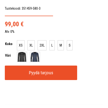
Tuotekoodi: 351459-580-3
99,00
€
Alv. 0%
Koko
XS
XL
2XL
L
M
S
Väri
Pyydä tarjous