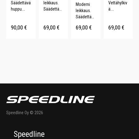
Säädettävä
leikkaus.
Vettähylkiv
Moderni
huppu.
Säädettävä
ä.
leikkaus.
YKK-
vyötärö.
Tuulenpitäv
Säädettävä
vetoketju.
Vahvistetut
ä.
vyötärö.
90,00
€
69,00
€
69,00
€
69,00
€
Koristeellis
hihansuut.
Säädettävä
Vahvistetut
et
YKK-
huppu.
hihansuut.
tikkaukset.
vetoketju.
Säädettävä
YKK-
Kontrastivä
t
vetoketju.
rinen
hihansuut.
vetoketju.
Speedline Oy © 2026
Speedline