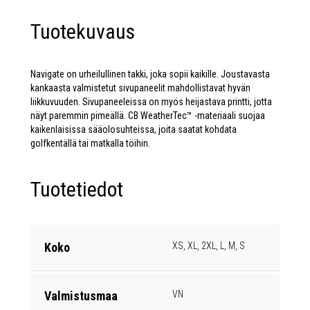
Tuotekuvaus
Navigate on urheilullinen takki, joka sopii kaikille. Joustavasta
kankaasta valmistetut sivupaneelit mahdollistavat hyvän
liikkuvuuden. Sivupaneeleissa on myös heijastava printti, jotta
näyt paremmin pimeällä. CB WeatherTec™ -materiaali suojaa
kaikenlaisissa sääolosuhteissa, joita saatat kohdata
golfkentällä tai matkalla töihin.
Tuotetiedot
Koko
XS, XL, 2XL, L, M, S
Valmistusmaa
VN