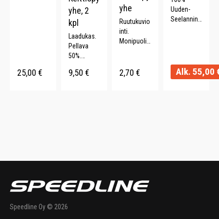
yhe
yhe, 2
Uuden-
Seelannin
kpl
Ruutukuvio
villaa.
inti.
Laadukas.
Pehmeä.
Monipuolin
Pellava
Paksu.
en.
50%.
Kestävä.
Kierrätettyä
Raitakuvioi
Alk.
55,00
puuvillaa
25,00
€
9,50
€
2,70
€
nti. 2 kpl.
(70%). 40 x
60 cm.
Speedline Oy © 2026