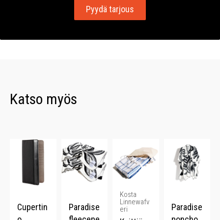
Pyydä tarjous
Katso myös
Kosta
Linnewafv
Cupertin
Paradise
Paradise
eri
o
fleecepe
poncho