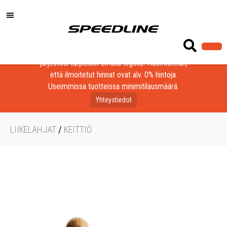
Löydä laadukkaat tuotteet yrityksesi, seurasi tai
järjestösi tarpeisiin omalla logolla! Huomioithan,
että ilmoitetut hinnat ovat alv. 0% hintoja.
Useimmissa tuotteissa minimitilausmäärä.
Yhteystiedot
LIIKELAHJAT
/
KEITTIÖ