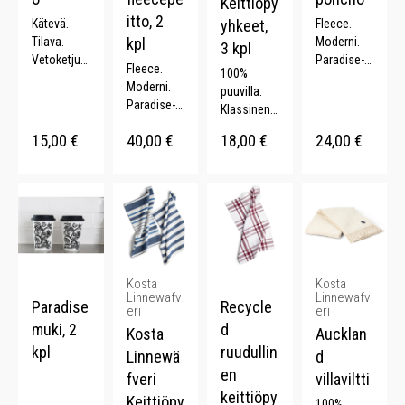
Keittiöpy
itto, 2
Kätevä.
yhkeet,
Fleece.
Tilava.
kpl
Moderni.
3 kpl
Vetoketjut
Paradise-
Fleece.
100%
asku.
kuosi. 116
Moderni.
puuvilla.
Nylon.
x 170 cm.
Paradise-
Klassinen
kuosi. 2
kuviointi.
15,00
€
40,00
€
18,00
€
24,00
€
kpl. 100%
Lahjapuss
polyesteri.
ukka. 3 kpl
50x70 cm.
Kosta
Kosta
Linnewafv
Linnewafv
Paradise
Recycle
eri
eri
muki, 2
d
Kosta
Aucklan
kpl
ruudullin
Linnewä
d
en
fveri
villaviltti
keittiöpy
Keittiöpy
100%