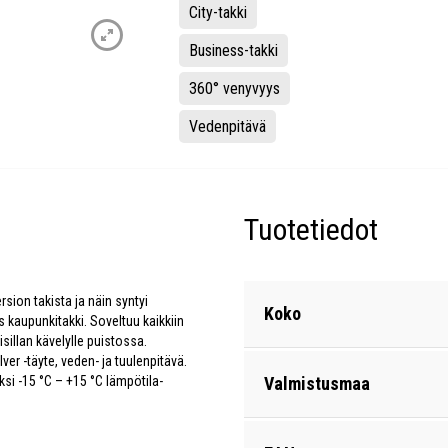
City-takki
Business-takki
360° venyvyys
Vedenpitävä
Tuotetiedot
sion takista ja näin syntyi
Koko
äs kaupunkitakki. Soveltuu kaikkiin
isillan kävelylle puistossa.
er -täyte, veden- ja tuulenpitävä.
ksi -15 °C – +15 °C lämpötila-
Valmistusmaa