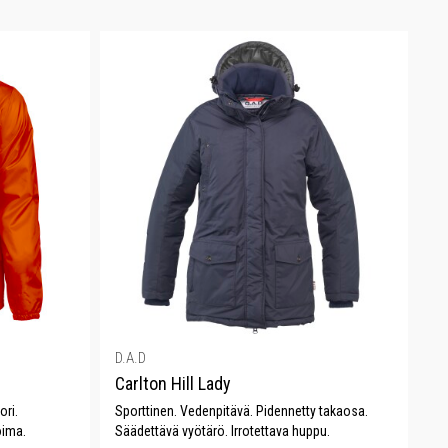
D.A.D
Carlton Hill Lady
ori.
Sporttinen. Vedenpitävä. Pidennetty takaosa.
oima.
Säädettävä vyötärö. Irrotettava huppu.