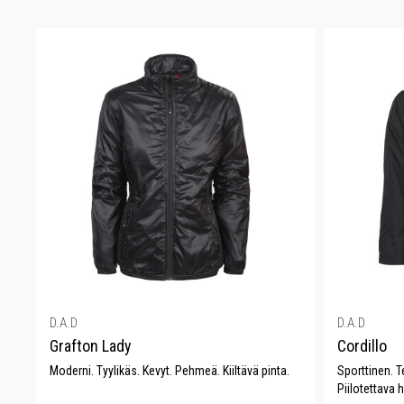
D.A.D
D.A.D
Grafton Lady
Cordillo
Moderni. Tyylikäs. Kevyt. Pehmeä. Kiiltävä pinta.
Sporttinen. 
Piilotettava 