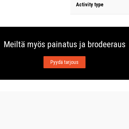
Activity type
Meiltä myös painatus ja brodeeraus
Pyydä tarjous