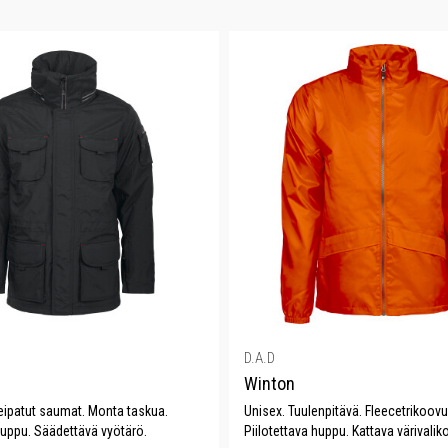
D.A.D
Winton
Teipatut saumat. Monta taskua.
Unisex. Tuulenpitävä. Fleecetrikoovu
huppu. Säädettävä vyötärö.
Piilotettava huppu. Kattava värivalik