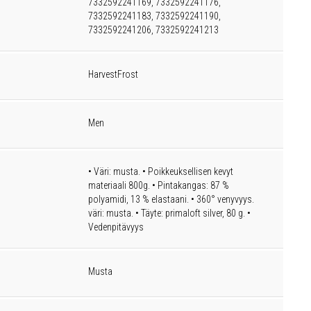
7332592241169, 7332592241176,
7332592241183, 7332592241190,
7332592241206, 7332592241213
HarvestFrost
Men
• Väri: musta. • Poikkeuksellisen kevyt
materiaali 800g. • Pintakangas: 87 %
polyamidi, 13 % elastaani. • 360° venyvyys.
väri: musta. • Täyte: primaloft silver, 80 g. •
Vedenpitävyys
Musta