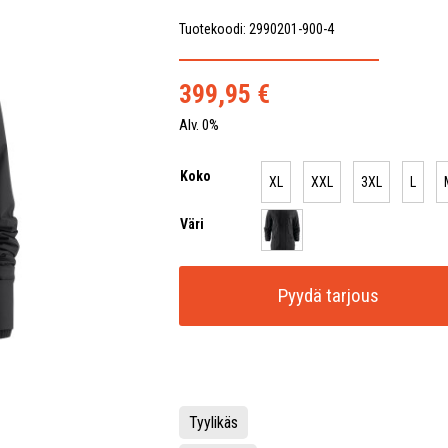
Tuotekoodi: 2990201-900-4
399,95
€
Alv. 0%
Koko
XL
XXL
3XL
L
Väri
Pyydä tarjous
Tyylikäs