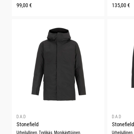
99,00
€
135,00
€
D.A.D
D.A.D
Stonefield
Stonefield
Urheilullinen. Tyylikäs. Monikäyttöinen.
Urheilullinen