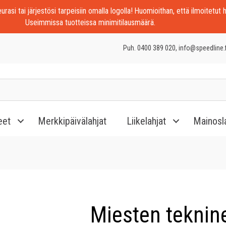
rasi tai järjestösi tarpeisiin omalla logolla! Huomioithan, että ilmoitetut h
Useimmissa tuotteissa minimitilausmäärä.
Puh. 0400 389 020, info@speedline.f
eet
Merkkipäivälahjat
Liikelahjat
Mainosl
Miesten teknin