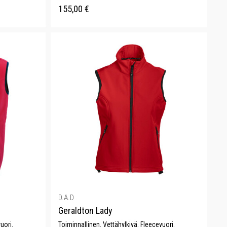
155,00
€
D.A.D
Geraldton Lady
uori.
Toiminnallinen. Vettähylkivä. Fleecevuori.