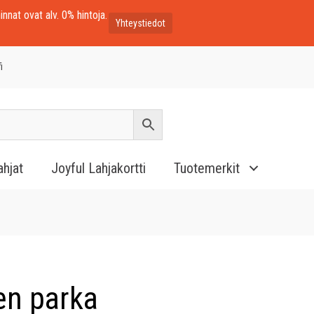
innat ovat alv. 0% hintoja.
Yhteystiedot
i
ahjat
Joyful Lahjakortti
Tuotemerkit
en parka