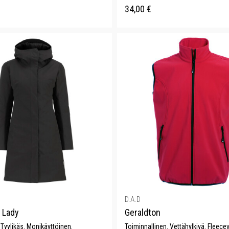
34,00
€
D.A.D
 Lady
Geraldton
. Tyylikäs. Monikäyttöinen.
Toiminnallinen. Vettähylkivä. Fleecev