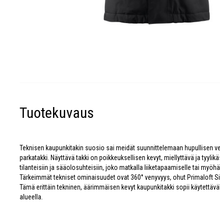
Tuotekuvaus
Teknisen kaupunkitakin suosio sai meidät suunnittelemaan hupullisen ver
parkatakki. Näyttävä takki on poikkeuksellisen kevyt, miellyttävä ja tyylik
tilanteisiin ja sääolosuhteisiin, joko matkalla liiketapaamiselle tai myöhä
Tärkeimmät tekniset ominaisuudet ovat 360° venyvyys, ohut Primaloft Silv
Tämä erittäin tekninen, äärimmäisen kevyt kaupunkitakki sopii käytettävä
alueella.