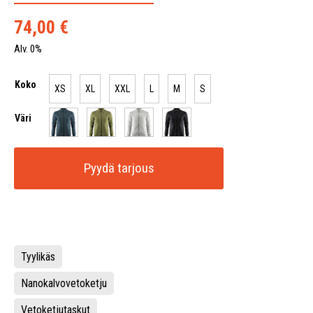
74,00
€
Alv. 0%
Koko
XS
XL
XXL
L
M
S
Väri
Pyydä tarjous
Tyylikäs
Nanokalvovetoketju
Vetoketjutaskut