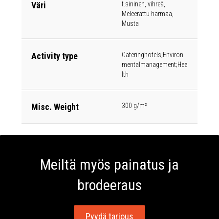
Väri
t.sininen, vihreä,
Meleerattu harmaa,
Musta
Activity type
Cateringhotels;Environ
mentalmanagement;Hea
lth
Misc. Weight
300 g/m²
Meiltä myös painatus ja
brodeeraus
Pyydä tarjous