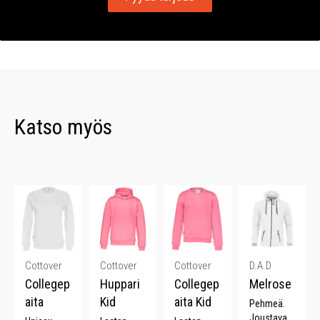
Katso myös
Cottover
Cottover
Cottover
D.A.D
Collegep
Huppari
Collegep
Melrose
aita
Kid
aita Kid
Pehmeä.
Joustava.