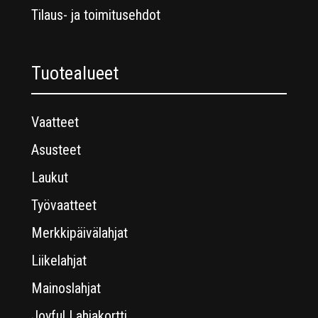
Tilaus- ja toimitusehdot
Tuotealueet
Vaatteet
Asusteet
Laukut
Työvaatteet
Merkkipäivälahjat
Liikelahjat
Mainoslahjat
Joyful Lahjakortti