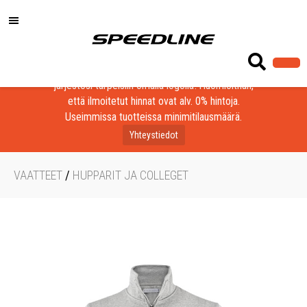
Löydä laadukkaat tuotteet yrityksesi, seurasi tai
järjestösi tarpeisiin omalla logolla! Huomioithan,
että ilmoitetut hinnat ovat alv. 0% hintoja.
Useimmissa tuotteissa minimitilausmäärä.
Yhteystiedot
VAATTEET
/
HUPPARIT JA COLLEGET