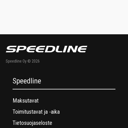
ät. Pehmeä
sisäpinta.
Speedline Oy © 2026
Speedline
Maksutavat
Toimitustavat ja -aika
Tietosuojaseloste