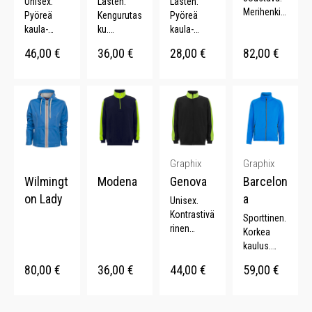
Unisex.
Lasten.
Lasten.
Merihenkin
Pyöreä
Kengurutas
Pyöreä
en.
kaula-
ku.
kaula-
Irrotettava
aukko.
Pehmeä
aukko.
46,00
€
36,00
€
28,00
€
82,00
€
huppu.
Koristetikk
sisäpuoli.
Koristetikk
Kontrastivä
aukset.
Monta
aukset.
riset
Kattava
väriä.
Kattava
vetoketjut.
värivalikoi
värivalikoi
ma.
ma.
Graphix
Graphix
Wilmingt
Modena
Genova
Barcelon
on Lady
a
Unisex.
Kontrastivä
Sporttinen.
rinen
Korkea
kaulus.
kaulus.
Kontrastivä
Kontrastivä
80,00
€
36,00
€
44,00
€
59,00
€
riset
riset
hihapaneel
vetoketjut.
it.
Peukaloreij