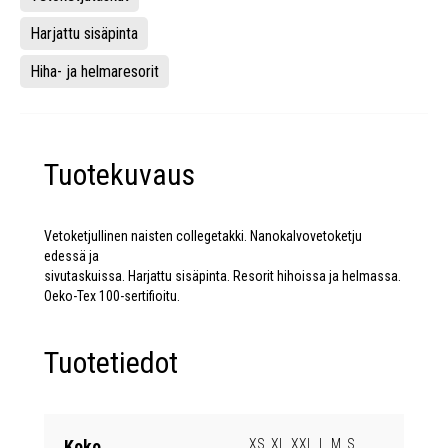
Harjattu sisäpinta
Hiha- ja helmaresorit
Tuotekuvaus
Vetoketjullinen naisten collegetakki. Nanokalvovetoketju
edessä ja
sivutaskuissa. Harjattu sisäpinta. Resorit hihoissa ja helmassa.
Oeko-Tex 100-sertifioitu.
Tuotetiedot
Koko
XS, XL, XXL, L, M, S