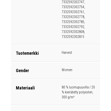
7332592302747,
7332592302754,
7332592302761,
7332592302778,
7332592302785,
7332592302792,
7332592302808,
7332592302815
Tuotemerkki
Harvest
Gender
Women
Materiaali
80 % luomupuuvilla / 20
% kierrätetty polyesteri,
300 g/m²