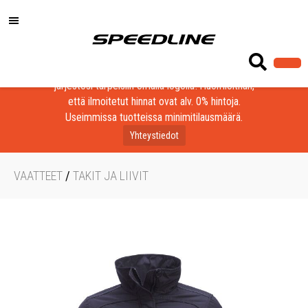
Löydä laadukkaat tuotteet yrityksesi, seurasi tai
järjestösi tarpeisiin omalla logolla! Huomioithan,
että ilmoitetut hinnat ovat alv. 0% hintoja.
Useimmissa tuotteissa minimitilausmäärä.
Yhteystiedot
VAATTEET
/
TAKIT JA LIIVIT