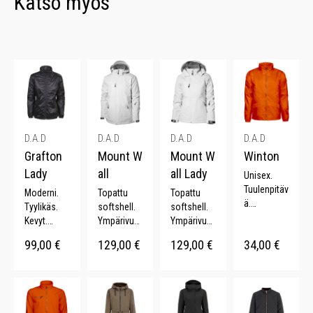
Katso myös
D.A.D
D.A.D
D.A.D
D.A.D
Grafton
Mount W
Mount W
Winton
Lady
all
all Lady
Unisex.
Tuulenpitäv
Moderni.
Topattu
Topattu
ä.
Tyylikäs.
softshell.
softshell.
Fleecetriko
Kevyt.
Ympärivuot
Ympärivuot
ovuori.
Pehmeä.
inen.
inen.
99,00
€
129,00
€
129,00
€
34,00
€
Piilotettava
Kiiltävä
Vedenkest
Vedenpitäv
huppu.
pinta.
ävä.
ä.
Kattava
Kännykkäta
Irrotettava
värivalikoi
sku.
huppu.
ma.
Irrotettava
Kännykkäta