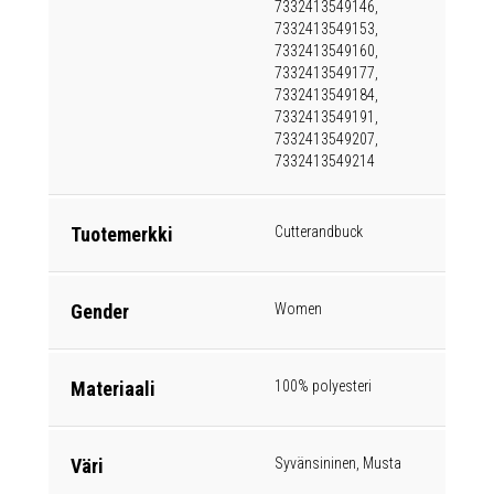
7332413549146,
7332413549153,
7332413549160,
7332413549177,
7332413549184,
7332413549191,
7332413549207,
7332413549214
Tuotemerkki
Cutterandbuck
Gender
Women
Materiaali
100% polyesteri
Väri
Syvänsininen, Musta