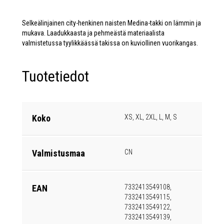
Selkeälinjainen city-henkinen naisten Medina-takki on lämmin ja
mukava. Laadukkaasta ja pehmeästä materiaalista
valmistetussa tyylikkäässä takissa on kuviollinen vuorikangas.
Tuotetiedot
Koko
XS, XL, 2XL, L, M, S
Valmistusmaa
CN
EAN
7332413549108,
7332413549115,
7332413549122,
7332413549139,