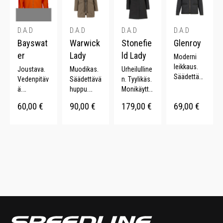
huppu.
sku.
D.A.D
D.A.D
D.A.D
D.A.D
Bayswat
Warwick
Stonefie
Glenroy
er
Lady
ld Lady
Moderni
leikkaus.
Joustava.
Muodikas.
Urheilulline
Säädettävä
Vedenpitäv
Säädettävä
n. Tyylikäs.
vyötärö.
ä.
huppu.
Monikäyttö
Vahvistetut
Tuulenpitäv
YKK-
inen.
60,00
€
90,00
€
179,00
€
69,00
€
hihansuut.
ä.
vetoketju.
Vettähylkiv
YKK-
Fleecevuor
Koristeellis
ä. Teipatut
vetoketju.
i. Kattava
et
saumat.
värivalikoi
tikkaukset.
ma.
Säädettävä
vyötärö.