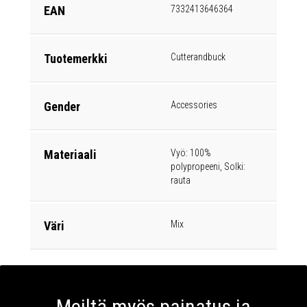
EAN
7332413646364
Tuotemerkki
Cutterandbuck
Gender
Accessories
Materiaali
Vyö: 100%
polypropeeni, Solki:
rauta
Väri
Mix
Meiltä myös painatus ja