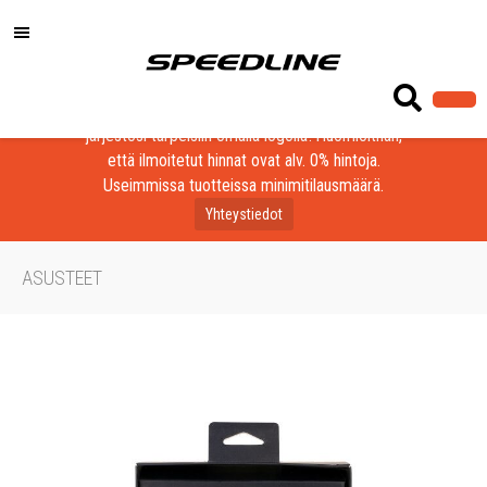
Löydä laadukkaat tuotteet yrityksesi, seurasi tai
järjestösi tarpeisiin omalla logolla! Huomioithan,
että ilmoitetut hinnat ovat alv. 0% hintoja.
Useimmissa tuotteissa minimitilausmäärä.
Yhteystiedot
ASUSTEET