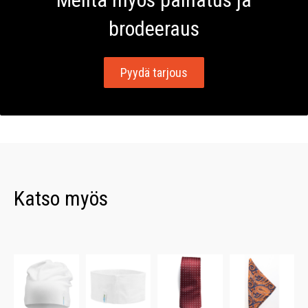
brodeeraus
Pyydä tarjous
Katso myös