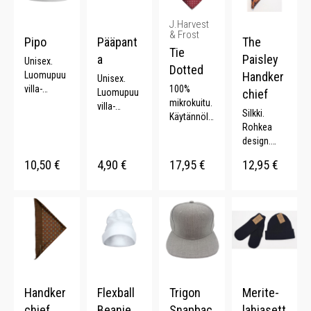
J.Harvest
& Frost
Pipo
Pääpant
The
Tie
a
Paisley
Unisex.
Dotted
Luomupuu
Handker
Unisex.
villa-
100%
Luomupuu
chief
elastaani.
mikrokuitu.
villa-
Silkki.
Joustava.
Käytännölli
elastaani.
Rohkea
nen.
Joustava. .
design.
Näyttää
Paisley-
ylelliseltä.
10,50
€
4,90
€
17,95
€
12,95
€
kuviointi.
Pistekuvioi
Rikkaat
nti.
värit.
Handker
Flexball
Trigon
Merite-
chief
Beanie
Snapbac
lahjasett