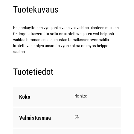
Tuotekuvaus
Helppokäyttöinen vyö, jonka väriä voi vaihtaa tilanteen mukaan.
CB-logolla kaiverrettu solki on irrotettava, joten voit helposti
vaihtaa tummansinisen, mustan tai valkoisen vyön välillä.
Irrotettavan soljen ansiosta vyön kokoa on myös helppo
säätää.
Tuotetiedot
Koko
No size
Valmistusmaa
CN