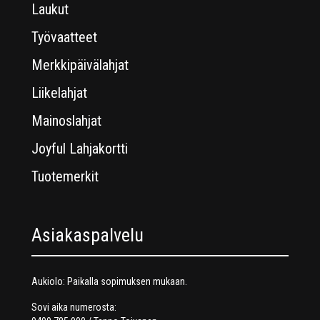
Laukut
Työvaatteet
Merkkipäivälahjat
Liikelahjat
Mainoslahjat
Joyful Lahjakortti
Tuotemerkit
Asiakaspalvelu
Aukiolo: Paikalla sopimuksen mukaan.
Sovi aika numerosta: