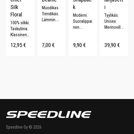
Silk
k
i
Muodikas.
Floral
Trendikäs.
Moderni.
Tyylikäs.
Lämmin.
Suoralippai
Unisex.
100% silkki.
Useita
nen.
Merinovilla.
Taskuliina.
värejä.
Snapback-
Hengittävä.
Klassinen.
kiinnitys.
Siirtää
Kukkakuvio
12,95
€
7,00
€
9,90
€
39,90
€
100%
kosteutta.
inti. Monta
Polyesteri.
väriä.
Speedline Oy © 2026