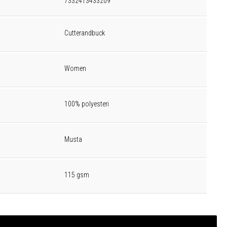
7332413433209
Cutterandbuck
Women
100% polyesteri
Musta
115 gsm