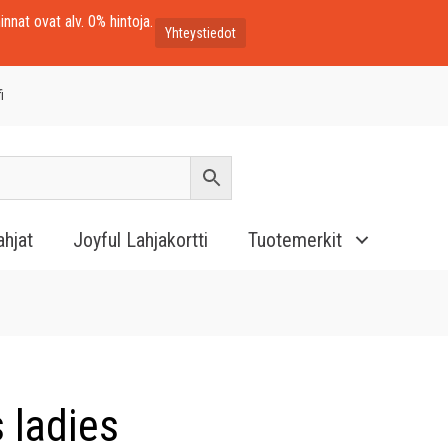
innat ovat alv. 0% hintoja.
Yhteystiedot
i
ahjat
Joyful Lahjakortti
Tuotemerkit
 ladies