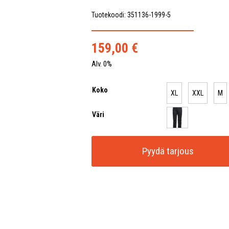
Tuotekoodi: 351136-1999-5
159,00
€
Alv. 0%
Koko
XL
XXL
M
Väri
Pyydä tarjous