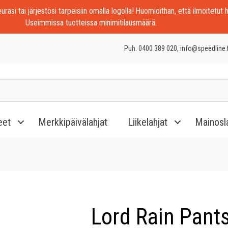
rasi tai järjestösi tarpeisiin omalla logolla! Huomioithan, että ilmoitetut h
Useimmissa tuotteissa minimitilausmäärä.
Puh. 0400 389 020, info@speedline.f
eet
Merkkipäivälahjat
Liikelahjat
Mainosl
Lord Rain Pants