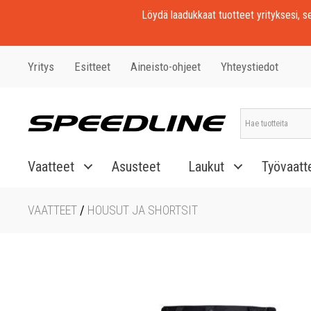
Löydä laadukkaat tuotteet yrityksesi, seu
Yritys
Esitteet
Aineisto-ohjeet
Yhteystiedot
Vaatteet
Asusteet
Laukut
Työvaatt
VAATTEET
/
HOUSUT JA SHORTSIT