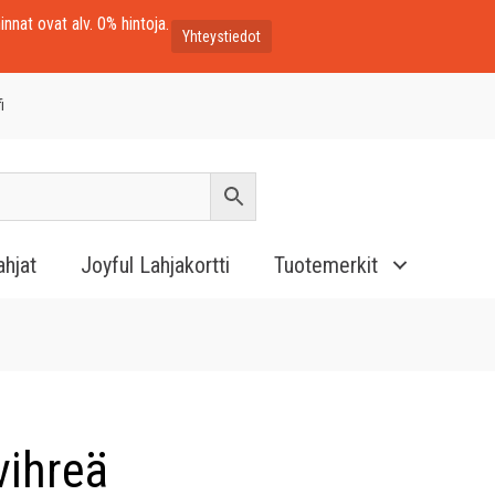
innat ovat alv. 0% hintoja.
Yhteystiedot
i
ahjat
Joyful Lahjakortti
Tuotemerkit
vihreä