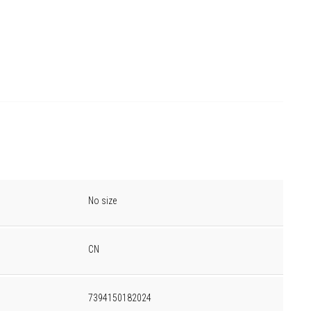
No size
CN
7394150182024