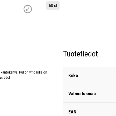
60 cl
Tuotetiedot
en kantokahva. Pullon ympärillä on
Koko
us 60cl.
Valmistusmaa
EAN