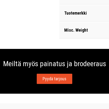
Tuotemerkki
Misc. Weight
Meiltä myös painatus ja brodeeraus
Pyydä tarjous