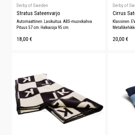
Derby of Sweden
Derby of S
Stratus Sateenvarjo
Cirrus Sat
Automaattinen. Lasikuitua. ABS-muovikahva.
Klassinen. EV
Pituus 57 cm. Halkaisija 95 cm.
Metallikehikk
18,00
€
20,00
€