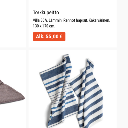
Torkkupeitto
Villa 30%. Lämmin. Rennot hapsut. Kaksivärinen.
130 x 170 cm.
Alk.
55,00
€