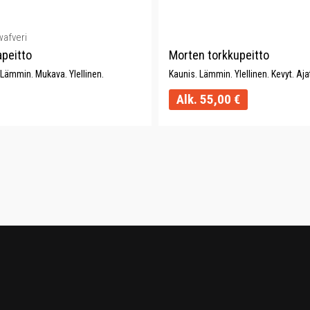
wafveri
apeitto
Morten torkkupeitto
 Lämmin. Mukava. Ylellinen.
Kaunis. Lämmin. Ylellinen. Kevyt. Aja
Alk.
55,00
€