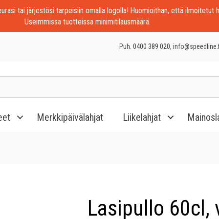
rasi tai järjestösi tarpeisiin omalla logolla! Huomioithan, että ilmoitetut h
Useimmissa tuotteissa minimitilausmäärä.
Puh. 0400 389 020, info@speedline.f
eet
Merkkipäivälahjat
Liikelahjat
Mainosl
Lasipullo 60cl, 