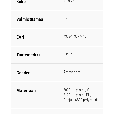
Koko
No size
Valmistusmaa
CN
EAN
7332413577446
Tuotemerkki
Clique
Gender
Accessories
Materiaali
300D polyesteri, Vuori
210D polyesteri PU,
Pohja: 1680D polyesteri.