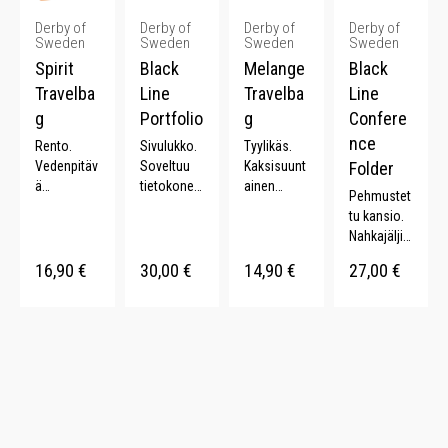
ta. 28 L.
Derby of
Derby of
Derby of
Derby of
Sweden
Sweden
Sweden
Sweden
Spirit
Black
Melange
Black
Travelba
Line
Travelba
Line
g
Portfolio
g
Confere
nce
Rento.
Sivulukko.
Tyylikäs.
Vedenpitäv
Soveltuu
Kaksisuunt
Folder
ä
tietokoneel
ainen
Pehmustet
materiaali.
le.
vetoketju.
tu kansio.
Säädettävä
Asiakirjalo
Säädetääv
Nahkajäljit
olkahihna.
kero. n. 20
ä
elmä.
Sopii
L.
olkahihna.
16,90
€
30,00
€
14,90
€
27,00
€
Käyntikortti
treeniin. 22
Kaksi
taskut.
L.
kantokahv
Rengasjärj
aa. 24 L.
estelmä
reikäpaperi
lle.
Paperilehti
ötasku.