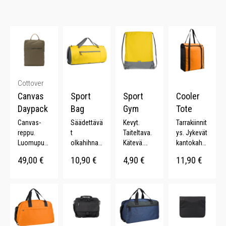
Cottover
Canvas
Sport
Sport
Cooler
Daypack
Bag
Gym
Tote
Canvas-
Säädettävä
Kevyt.
Tarrakiinnit
reppu.
t
Taiteltava.
ys. Jykevät
Luomupuu
olkahihnat.
Kätevä.
kantokahv
villaa.
Säädettävä
Heijastava
at. 18 L.
49,00
€
10,90
€
4,90
€
11,90
€
Vetoketjut
t
yksityiskoh
asku. YKK-
kantohihna
ta. 8 L.
vetoketju.
t.
Säädettävä
Vetoketjut
t olkaimet.
asku.
Heijastava
yksityiskoh