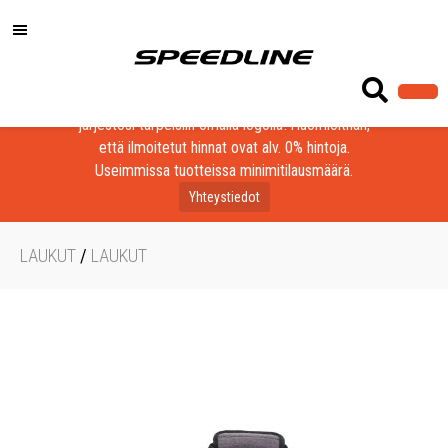
Löydä laadukkaat tuotteet yrityksesi, seurasi tai
järjestösi tarpeisiin omalla logolla! Huomioithan,
että ilmoitetut hinnat ovat alv. 0% hintoja.
Useimmissa tuotteissa minimitilausmäärä.
Yhteystiedot
LAUKUT
/
LAUKUT