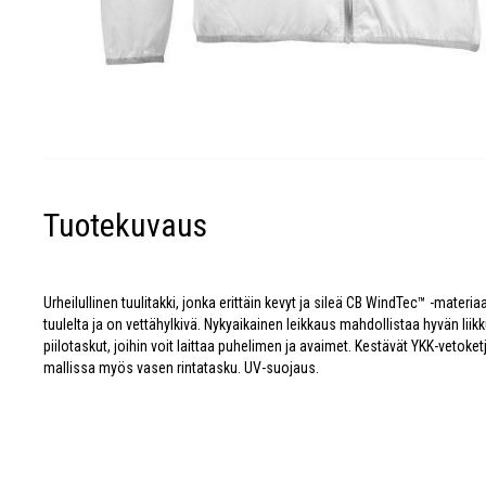
Tuotekuvaus
Urheilullinen tuulitakki, jonka erittäin kevyt ja sileä CB WindTec™ -materia
tuulelta ja on vettähylkivä. Nykyaikainen leikkaus mahdollistaa hyvän l
piilotaskut, joihin voit laittaa puhelimen ja avaimet. Kestävät YKK-vetoke
mallissa myös vasen rintatasku. UV-suojaus.