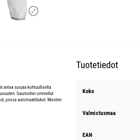
Tuotetiedot
ali antaa suojaa kohtuulliselta
Koko
iikkuvuuden. Saumoihin ommellut
tjut, joissa automaattilukot. Miesten
Valmistusmaa
EAN