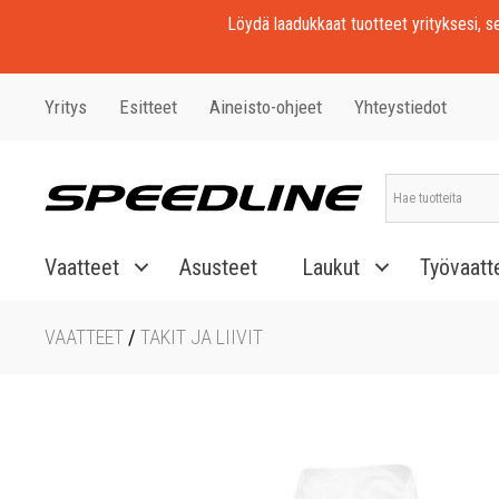
Löydä laadukkaat tuotteet yrityksesi, seu
Yritys
Esitteet
Aineisto-ohjeet
Yhteystiedot
Vaatteet
Asusteet
Laukut
Työvaatt
VAATTEET
/
TAKIT JA LIIVIT