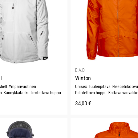
D.A.D
l
Winton
hell. Ympärivuotinen.
Unisex. Tuulenpitävä. Fleecetrikoovu
. Kännykkätasku. Irrotettava huppu.
Piilotettava huppu. Kattava värivalik
34,00
€