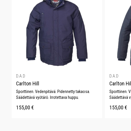
D.A.D
D.A.D
Carlton Hill
Carlton Hi
Sporttinen. Vedenpitävä. Pidennetty takaosa.
Sporttinen. 
Säädettävä vyötärö. Irrotettava huppu.
Säädettävä vy
155,00
€
155,00
€