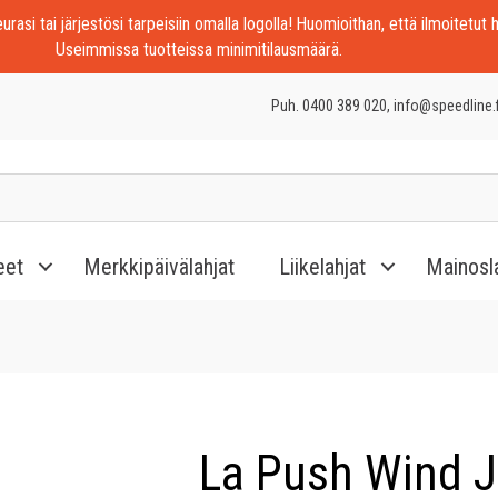
rasi tai järjestösi tarpeisiin omalla logolla! Huomioithan, että ilmoitetut h
Useimmissa tuotteissa minimitilausmäärä.
Puh. 0400 389 020, info@speedline.f
eet
Merkkipäivälahjat
Liikelahjat
Mainosl
La Push Wind 