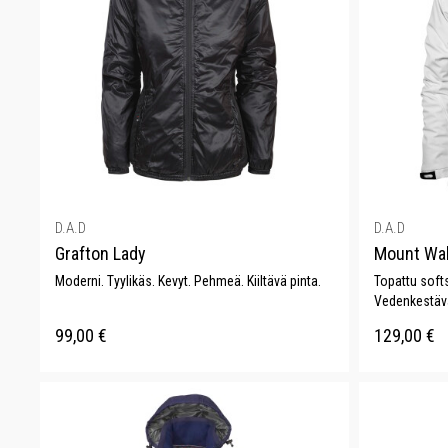
D.A.D
D.A.D
Grafton Lady
Mount Wal
Moderni. Tyylikäs. Kevyt. Pehmeä. Kiiltävä pinta.
Topattu softs
Vedenkestävä
99,00
€
129,00
€