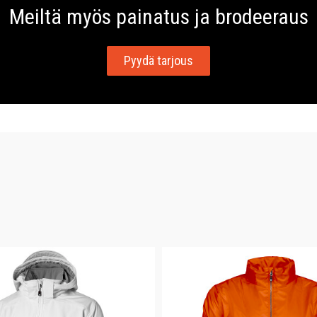
Meiltä myös painatus ja brodeeraus
Pyydä tarjous