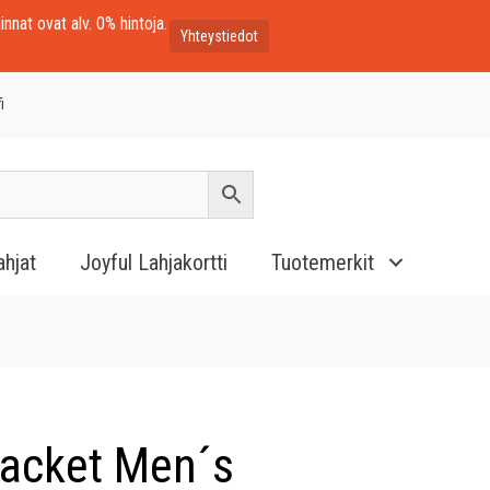
innat ovat alv. 0% hintoja.
Yhteystiedot
i
ahjat
Joyful Lahjakortti
Tuotemerkit
Jacket Men´s