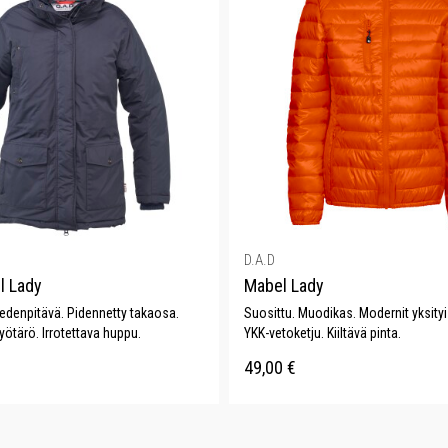
D.A.D
ll Lady
Mabel Lady
Vedenpitävä. Pidennetty takaosa.
Suosittu. Muodikas. Modernit yksity
ötärö. Irrotettava huppu.
YKK-vetoketju. Kiiltävä pinta.
49,00
€