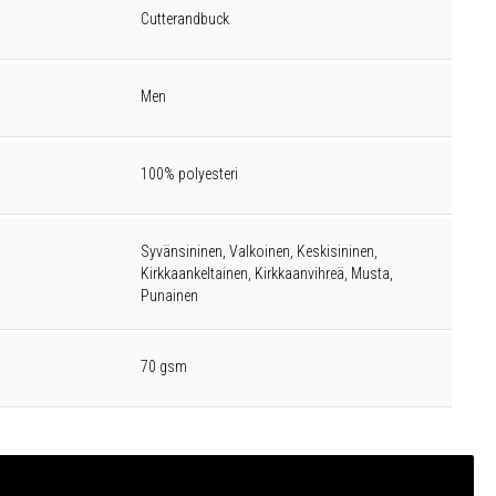
Cutterandbuck
Men
100% polyesteri
Syvänsininen, Valkoinen, Keskisininen,
Kirkkaankeltainen, Kirkkaanvihreä, Musta,
Punainen
70 gsm