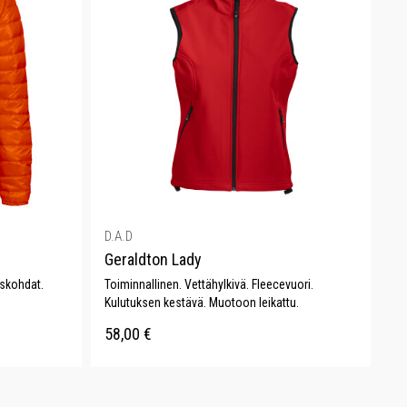
D.A.D
Geraldton Lady
iskohdat.
Toiminnallinen. Vettähylkivä. Fleecevuori.
Kulutuksen kestävä. Muotoon leikattu.
58,00
€