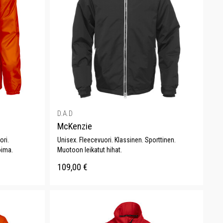
D.A.D
McKenzie
ori.
Unisex. Fleecevuori. Klassinen. Sporttinen.
oima.
Muotoon leikatut hihat.
109,00
€