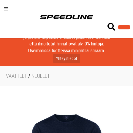
Löydä laadukkaat tuotteet yrityksesi, seurasi tai
järjestösi tarpeisiin omalla logolla! Huomioithan,
että ilmoitetut hinnat ovat alv. 0% hintoja.
Useimmissa tuotteissa minimitilausmäärä.
Yhteystiedot
VAATTEET
/
NEULEET