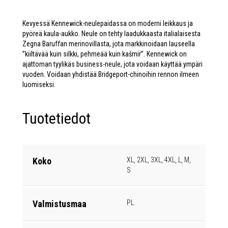
Kevyessä Kennewick-neulepaidassa on moderni leikkaus ja
pyöreä kaula-aukko. Neule on tehty laadukkaasta italialaisesta
Zegna Baruffan merinovillasta, jota markkinoidaan lauseella
”kiiltävää kuin silkki, pehmeää kuin kašmir”. Kennewick on
ajattoman tyylikäs business-neule, jota voidaan käyttää ympäri
vuoden. Voidaan yhdistää Bridgeport-chinoihin rennon ilmeen
luomiseksi.
Tuotetiedot
Koko
XL, 2XL, 3XL, 4XL, L, M,
S
Valmistusmaa
PL