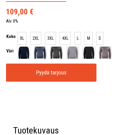
109,00
€
Alv. 0%
Koko
XL
2XL
3XL
4XL
L
M
S
Väri
Pyydä tarjous
Tuotekuvaus