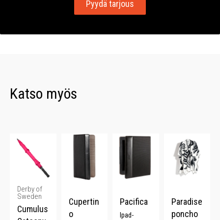
Pyydä tarjous
Katso myös
Derby of
Sweden
Cupertin
Pacifica
Paradise
Cumulus
o
poncho
Ipad-