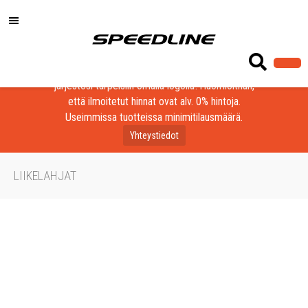
Löydä laadukkaat tuotteet yrityksesi, seurasi tai
järjestösi tarpeisiin omalla logolla! Huomioithan,
että ilmoitetut hinnat ovat alv. 0% hintoja.
Useimmissa tuotteissa minimitilausmäärä.
Yhteystiedot
LIIKELAHJAT