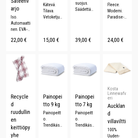
Sateenv
suojus.
Kätevä.
Fleece.
arjo
Säädettävä
Tilava.
Moderni.
katselukul
Iso.
Vetoketjut
Paradise-
ma.
Automaatti
asku.
kuosi. 116
Yhteensopi
nen. EVA-
Nylon.
x 170 cm.
vuus: Ipad
kahva.
22,00
€
15,00
€
39,00
€
24,00
€
9.7.
Lasikuituva
Kestävä. .
rsi.
Metallikehi
kko.
Kosta
Linnewafv
Recycle
Painopei
Painopei
eri
d
tto 9 kg
tto 7 kg
Aucklan
ruudullin
Painopeitt
Painopeitt
d
en
o.
o.
villaviltti
Trendikäs.
Trendikäs.
keittiöpy
100%
Parantaa
Parantaa
yhe
Uuden-
unen
unen laatu.