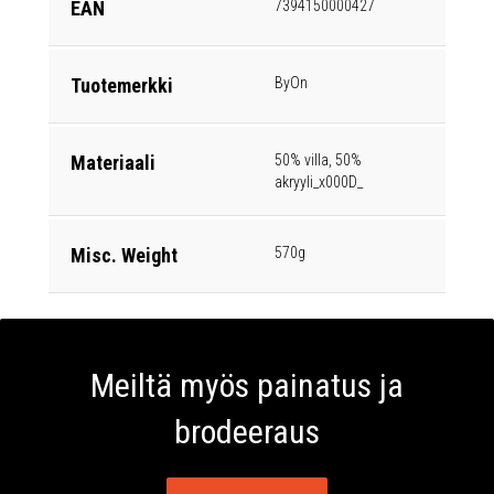
EAN
7394150000427
Tuotemerkki
ByOn
Materiaali
50% villa, 50%
akryyli_x000D_
Misc. Weight
570g
Meiltä myös painatus ja
brodeeraus