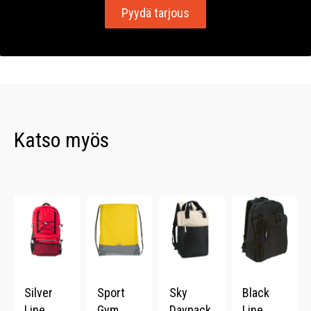
Pyydä tarjous
Katso myös
Silver
Sport
Sky
Black
Line
Gym
Daypack
Line