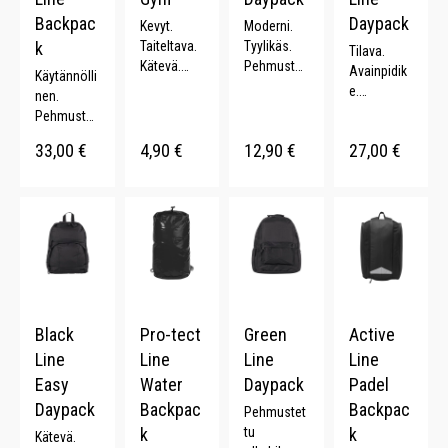
Backpac
Daypack
Kevyt.
Moderni.
k
Taiteltava.
Tyylikäs.
Tilava.
Kätevä.
Pehmustet
Avainpidik
Käytännölli
Heijastava
tu
e.
nen.
yksityiskoh
selkämys.
Puhelintas
Pehmustet
ta. 8 L.
Kaksi
ku.
ut hihnat.
kantokahv
33,00
€
4,90
€
12,90
€
27,00
€
Pehmustet
Rintahihna.
aa. 14 L.
tu
Kiristysrem
selkäpuoli.
mit. 20 L.
20 L.
Black
Pro-tect
Green
Active
Line
Line
Line
Line
Easy
Water
Daypack
Padel
Daypack
Backpac
Backpac
Pehmustet
k
tu
k
Kätevä.