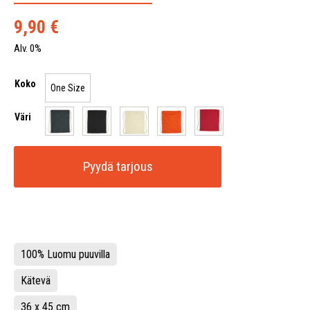
9,90
€
Alv. 0%
Koko
One Size
Väri
Pyydä tarjous
100% Luomu puuvilla
Kätevä
36 x 45 cm