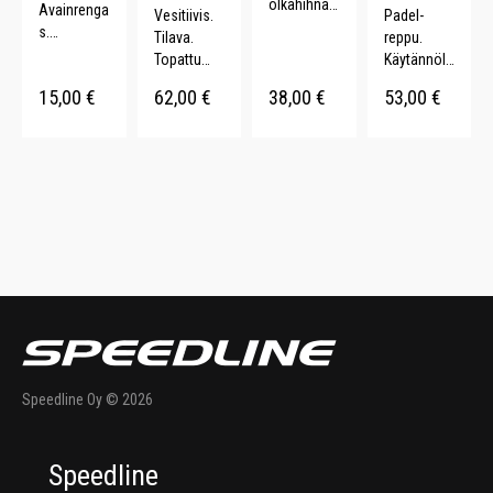
olkahihna.
Avainrenga
Vesitiivis.
Padel-
Tietokonet
s.
Tilava.
reppu.
asku.
Kynätasku.
Topattu
Käytännölli
Vuori. 20 L.
14 L.
selkäosa.
nen. Tilava.
15,00
€
62,00
€
38,00
€
53,00
€
Säädettävä
Lämpösuoj
t hihnat. 24
attu.
L.
Kenkätask
u.
Speedline Oy © 2026
Speedline