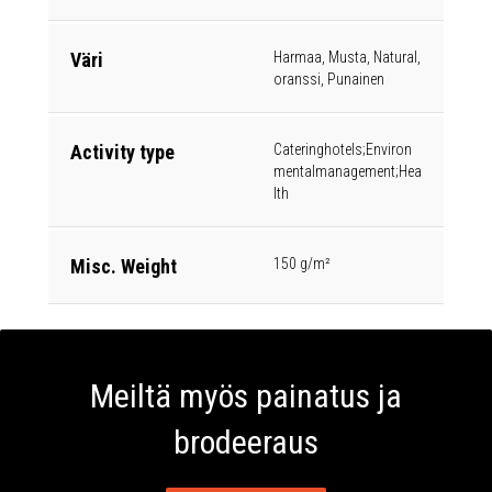
Väri
Harmaa, Musta, Natural,
oranssi, Punainen
Activity type
Cateringhotels;Environ
mentalmanagement;Hea
lth
Misc. Weight
150 g/m²
Meiltä myös painatus ja
brodeeraus