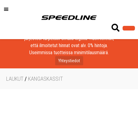
Löydä laadukkaat tuotteet yrityksesi, seurasi tai
järjestösi tarpeisiin omalla logolla! Huomioithan,
että ilmoitetut hinnat ovat alv. 0% hintoja.
Useimmissa tuotteissa minimitilausmäärä.
Yhteystiedot
LAUKUT
/
KANGASKASSIT