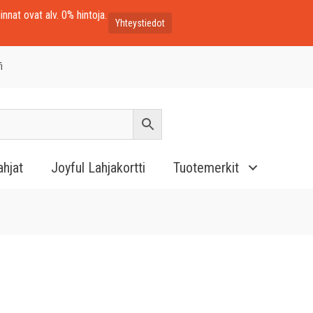
innat ovat alv. 0% hintoja.
Yhteystiedot
i
ahjat
Joyful Lahjakortti
Tuotemerkit