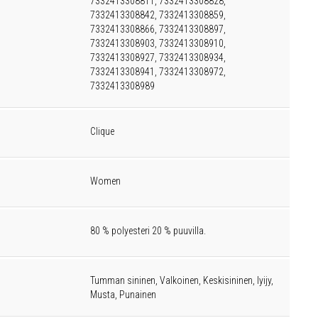
7332413308811, 7332413308828,
7332413308842, 7332413308859,
7332413308866, 7332413308897,
7332413308903, 7332413308910,
7332413308927, 7332413308934,
7332413308941, 7332413308972,
7332413308989
Clique
Women
80 % polyesteri 20 % puuvilla.
Tumman sininen, Valkoinen, Keskisininen, lyijy,
Musta, Punainen