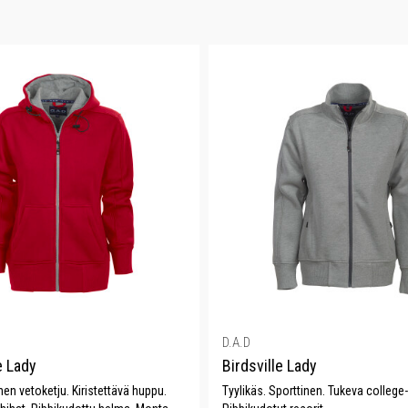
D.A.D
e Lady
Birdsville Lady
nen vetoketju. Kiristettävä huppu.
Tyylikäs. Sporttinen. Tukeva college