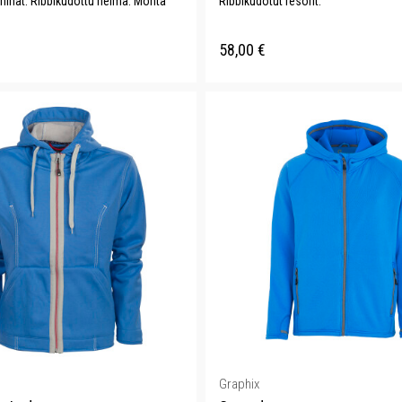
 hihat. Ribbikudottu helma. Monta
Ribbikudotut resorit.
58,00
€
Graphix