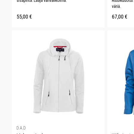
sisäpinta. Laaja värivalikoima.
Ribbikudotut
väriä.
55,00
€
67,00
€
D.A.D