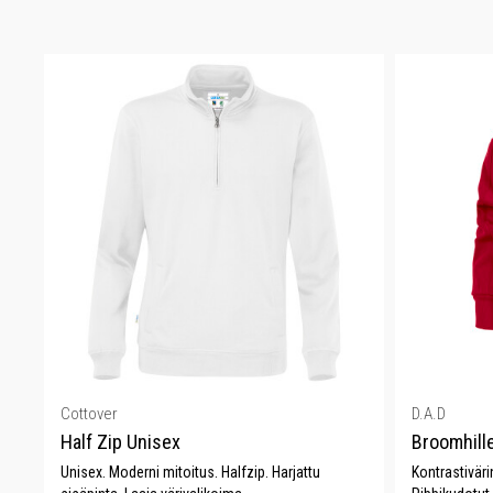
Cottover
D.A.D
Half Zip Unisex
Broomhill
Unisex. Moderni mitoitus. Halfzip. Harjattu
Kontrastiväri