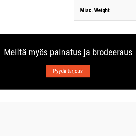
Misc. Weight
Meiltä myös painatus ja brodeeraus
Pyydä tarjous