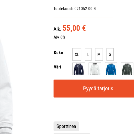
Tuotekoodi: 021052-00-4
55,00
€
Alk.
Alv. 0%
Koko
XL
L
M
S
Väri
Pyydä tarjous
Sporttinen