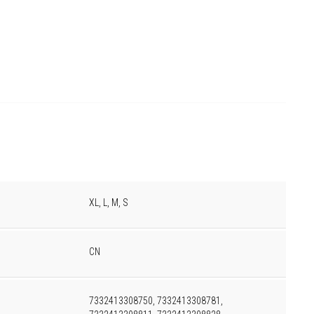
XL, L, M, S
CN
7332413308750, 7332413308781,