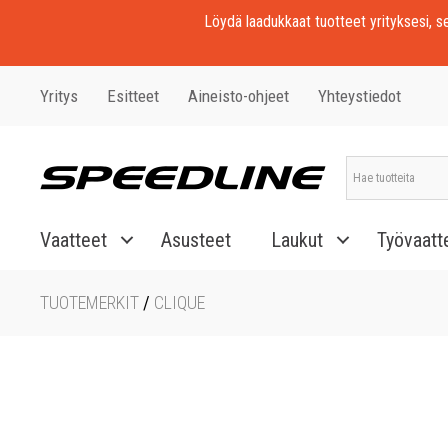
Löydä laadukkaat tuotteet yrityksesi, seu
Yritys
Esitteet
Aineisto-ohjeet
Yhteystiedot
Vaatteet
Asusteet
Laukut
Työvaatt
TUOTEMERKIT
/
CLIQUE