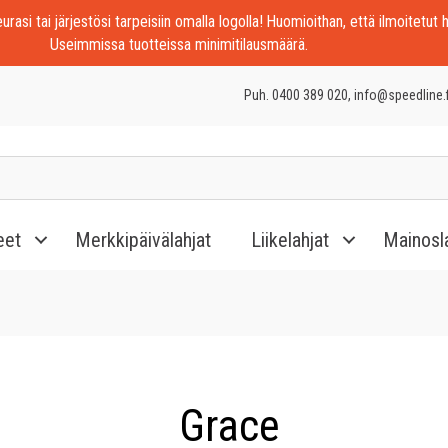
rasi tai järjestösi tarpeisiin omalla logolla! Huomioithan, että ilmoitetut h
Useimmissa tuotteissa minimitilausmäärä.
Puh. 0400 389 020, info@speedline.f
eet
Merkkipäivälahjat
Liikelahjat
Mainosl
Grace