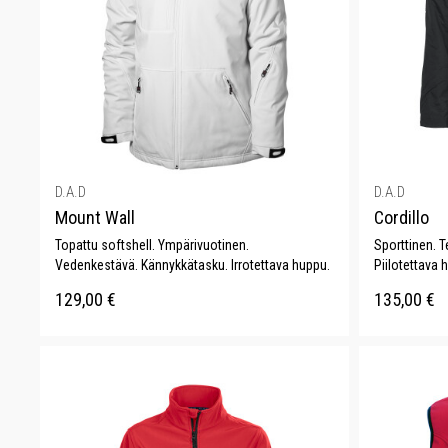
D.A.D
D.A.D
Mount Wall
Cordillo
Topattu softshell. Ympärivuotinen.
Sporttinen. 
Vedenkestävä. Kännykkätasku. Irrotettava huppu.
Piilotettava 
129,00
€
135,00
€