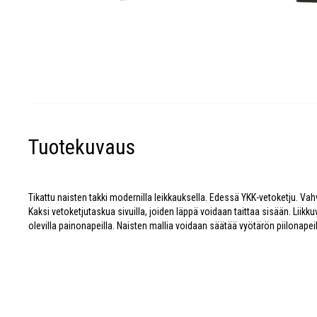
Tuotekuvaus
Tikattu naisten takki modernilla leikkauksella. Edessä YKK-vetoketju. Vah
Kaksi vetoketjutaskua sivuilla, joiden läppä voidaan taittaa sisään. Liikk
olevilla painonapeilla. Naisten mallia voidaan säätää vyötärön piilonapeil