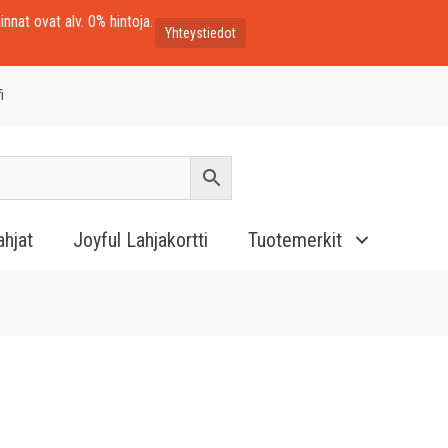
innat ovat alv. 0% hintoja.
Yhteystiedot
i
ahjat
Joyful Lahjakortti
Tuotemerkit