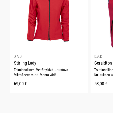
D.A.D
D.A.D
Stirling Lady
Geraldton
Toiminnallinen. Vettähylkivä. Joustava.
Toiminnalline
Mikrofleece vuori. Monta väriä.
Kulutuksen k
69,00
€
58,00
€