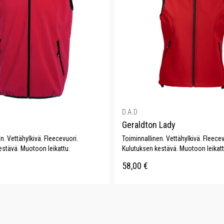
D.A.D
Geraldton Lady
n. Vettähylkivä. Fleecevuori.
Toiminnallinen. Vettähylkivä. Fleecev
estävä. Muotoon leikattu.
Kulutuksen kestävä. Muotoon leikatt
58,00
€