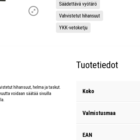
Säädettävä vyötärö
Vahvistetut hihansuut
YKK-vetoketju
Tuotetiedot
vistetut hihansuut, helma ja taskut.
Koko
uvuutta voidaan säätää sivuilla
la.
Valmistusmaa
EAN