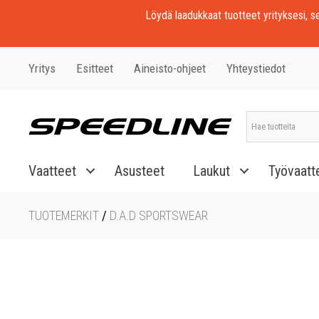
Löydä laadukkaat tuotteet yrityksesi, seu
Yritys
Esitteet
Aineisto-ohjeet
Yhteystiedot
Vaatteet
Asusteet
Laukut
Työvaatt
TUOTEMERKIT
/
D.A.D SPORTSWEAR