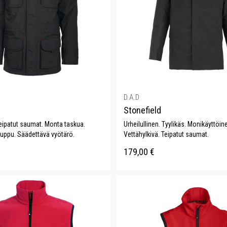
D.A.D
Stonefield
Teipatut saumat. Monta taskua.
Urheilullinen. Tyylikäs. Monikäyttöin
huppu. Säädettävä vyötärö.
Vettähylkivä. Teipatut saumat.
179,00
€