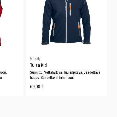
Grizzly
Tulsa Kid
uori.
Suosittu. Vettähylkivä. Tuulenpitävä. Säädettävä
u.
huppu. Säädettävät hihansuut.
69,00
€