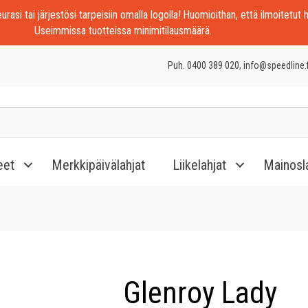
rasi tai järjestösi tarpeisiin omalla logolla! Huomioithan, että ilmoitetut h
Useimmissa tuotteissa minimitilausmäärä.
Puh. 0400 389 020, info@speedline.f
eet
Merkkipäivälahjat
Liikelahjat
Mainosl
Glenroy Lady