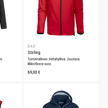
D.A.D
Stirling
en.
Toiminnallinen. Vettähylkivä. Joustava.
Mikrofleece vuori.
69,00
€