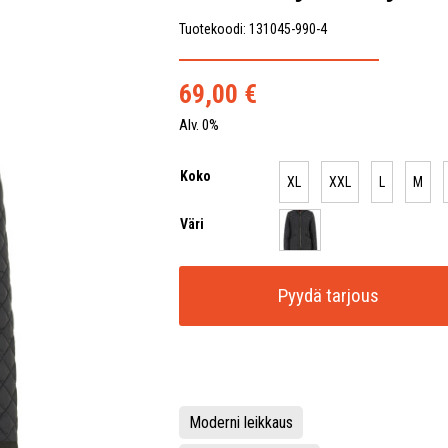
Tuotekoodi: 131045-990-4
69,00
€
Alv. 0%
Koko
XL
XXL
L
M
Väri
Pyydä tarjous
Moderni leikkaus