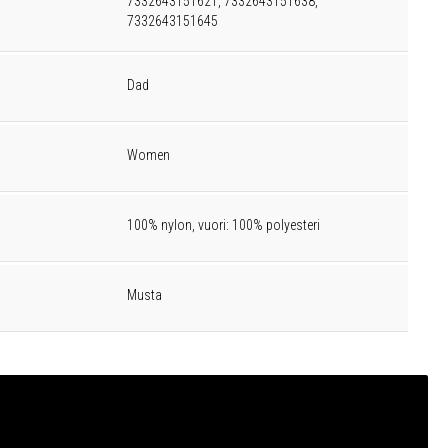
7332643151621, 7332643151638,
7332643151645
Dad
Women
100% nylon, vuori: 100% polyesteri
Musta