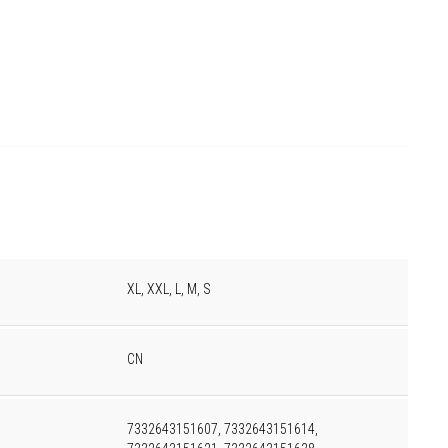
XL, XXL, L, M, S
CN
7332643151607, 7332643151614,