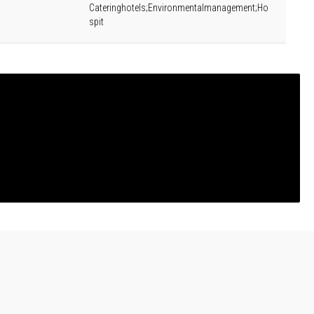
Cateringhotels;Environmentalmanagement;Ho
spit