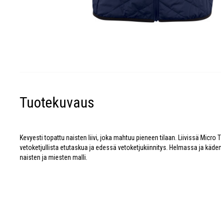
Tuotekuvaus
Kevyesti topattu naisten liivi, joka mahtuu pieneen tilaan. Liivissä Micr
vetoketjullista etutaskua ja edessä vetoketjukiinnitys. Helmassa ja käd
naisten ja miesten malli.