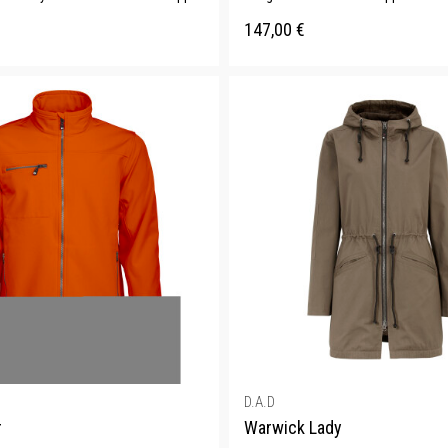
147,00
€
D.A.D
r
Warwick Lady