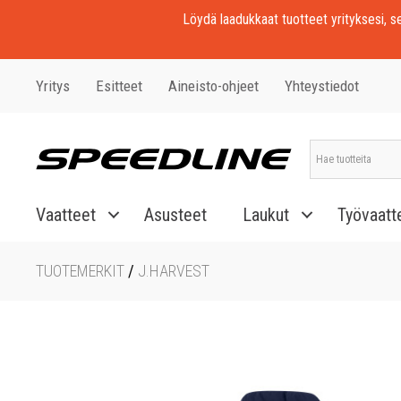
Löydä laadukkaat tuotteet yrityksesi, seu
Yritys
Esitteet
Aineisto-ohjeet
Yhteystiedot
Vaatteet
Asusteet
Laukut
Työvaatt
TUOTEMERKIT
/
J.HARVEST