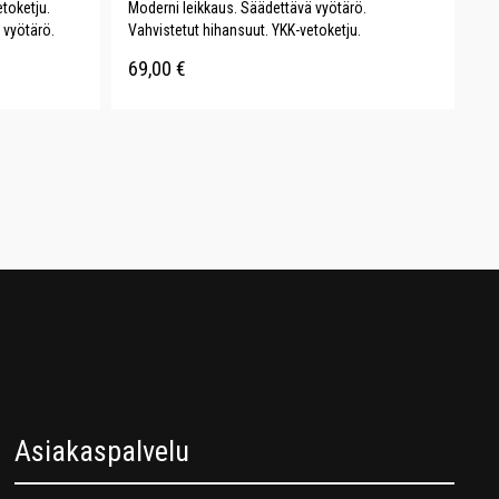
toketju.
Moderni leikkaus. Säädettävä vyötärö.
 vyötärö.
Vahvistetut hihansuut. YKK-vetoketju.
69,00
€
Asiakaspalvelu