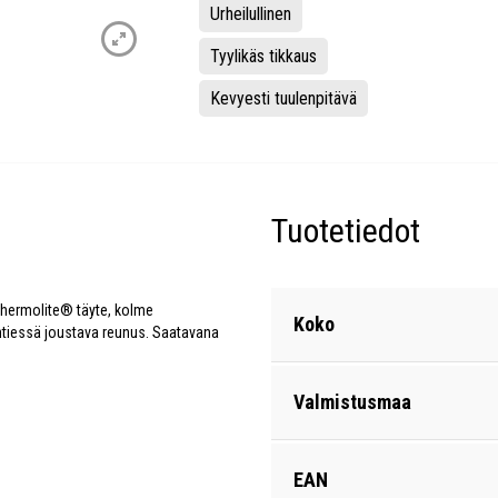
Urheilullinen
Tyylikäs tikkaus
Kevyesti tuulenpitävä
Tuotetiedot
o Thermolite® täyte, kolme
Koko
entiessä joustava reunus. Saatavana
Valmistusmaa
EAN