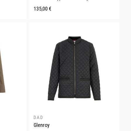
135,00
€
D.A.D
Glenroy