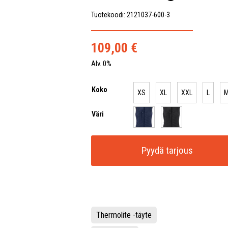
Tuotekoodi: 2121037-600-3
109,00
€
Alv. 0%
Koko
XS
XL
XXL
L
Väri
Pyydä tarjous
Thermolite -täyte