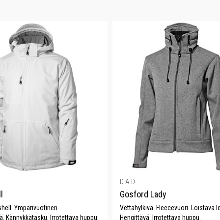
D.A.D
l
Gosford Lady
hell. Ympärivuotinen.
Vettähylkivä. Fleecevuori. Loistava l
. Kännykkätasku. Irrotettava huppu.
Hengittävä. Irrotettava huppu.