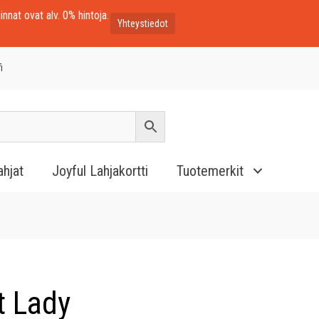
innat ovat alv. 0% hintoja.
Yhteystiedot
i
ahjat
Joyful Lahjakortti
Tuotemerkit
t Lady