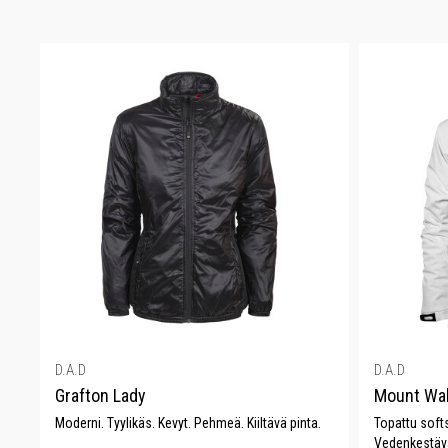
D.A.D
D.A.D
Grafton Lady
Mount Wal
Moderni. Tyylikäs. Kevyt. Pehmeä. Kiiltävä pinta.
Topattu softs
Vedenkestävä