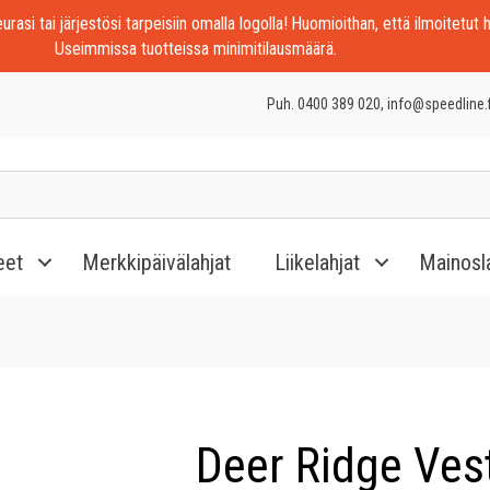
rasi tai järjestösi tarpeisiin omalla logolla! Huomioithan, että ilmoitetut h
Useimmissa tuotteissa minimitilausmäärä.
Puh. 0400 389 020, info@speedline.f
eet
Merkkipäivälahjat
Liikelahjat
Mainosl
Deer Ridge Ves