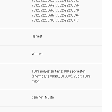
7332592235625, 7332592235632,
7332592235649, 7332592235656,
7332592235663, 7332592235670,
7332592235687, 7332592235694,
7332592235700, 7332592235717
Harvest
Women
100% polyesteri, täyte: 100% polyesteri
(Thermo Lite MICRO, 60 GSM). Vuori: 100%
nylon
t.sininen, Musta