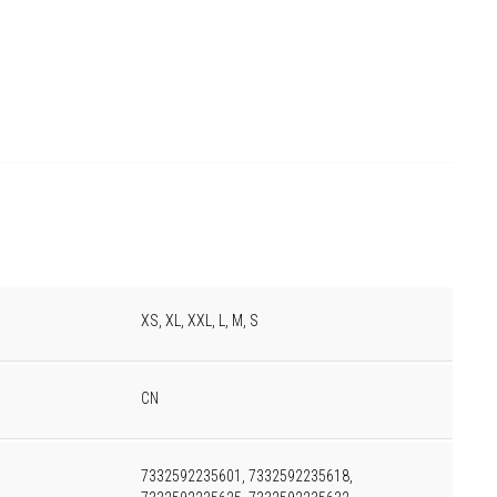
XS, XL, XXL, L, M, S
CN
7332592235601, 7332592235618,