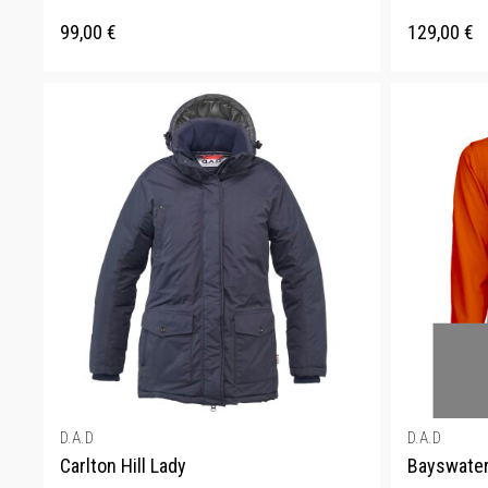
99,00
€
129,00
€
D.A.D
D.A.D
Carlton Hill Lady
Bayswate