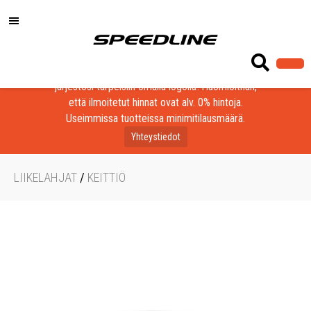
Löydä laadukkaat tuotteet yrityksesi, seurasi tai
järjestösi tarpeisiin omalla logolla! Huomioithan,
että ilmoitetut hinnat ovat alv. 0% hintoja.
Useimmissa tuotteissa minimitilausmäärä.
Yhteystiedot
LIIKELAHJAT
/
KEITTIÖ