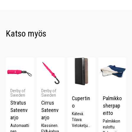
Katso myös
Derby of
Derby of
Sweden
Sweden
Cupertin
Palmikko
Stratus
Cirrus
o
sherpap
Sateenv
Sateenv
eitto
Kätevä.
arjo
arjo
Tilava.
Palmikkon
Automaatti
Klassinen.
Vetoketjut
eulottu.
nen.
EVA-kahva.
asku.