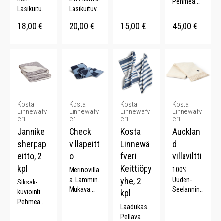
Pehmeä.
Lasikuitua.
Lasikuituva
Nylon.
Kaunis.
ABS-
rsi.
Ylellinen.
18,00
€
20,00
€
15,00
€
45,00
€
muovikahv
Metallikehi
Kaksipuoli
a. Pituus
kko.
nen.
57 cm.
Halkaisija
95 cm.
Kosta
Kosta
Kosta
Kosta
Linnewafv
Linnewafv
Linnewafv
Linnewafv
eri
eri
eri
eri
Jannike
Check
Kosta
Aucklan
sherpap
villapeitt
Linnewä
d
eitto, 2
o
fveri
villaviltti
kpl
Keittiöpy
Merinovilla
100%
a. Lämmin.
yhe, 2
Uuden-
Siksak-
Mukava.
Seelannin
kuviointi.
kpl
Ylellinen.
villaa.
Pehmeä.
Laadukas.
Pehmeä.
Mikrofleec
Pellava
Paksu.