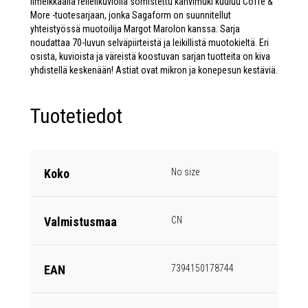
Ilmeikkäällä reliefikuviolla somistettu kahvimuki kuuluu Coffe &
More -tuotesarjaan, jonka Sagaform on suunnitellut
yhteistyössä muotoilija Margot Marolon kanssa. Sarja
noudattaa 70-luvun selväpiirteistä ja leikillistä muotokieltä. Eri
osista, kuvioista ja väreistä koostuvan sarjan tuotteita on kiva
yhdistellä keskenään! Astiat ovat mikron ja konepesun kestäviä.
Tuotetiedot
Koko
No size
Valmistusmaa
CN
EAN
7394150178744