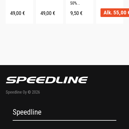
e. 120 x
50%.
Kestävä.
160 cm.
Raitakuvioi
Alk.
55,00
49,00
€
49,00
€
9,50
€
nti. 2 kpl.
Speedline Oy © 2026
Speedline