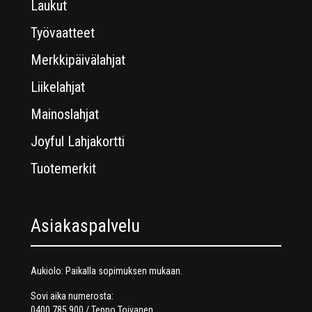
Laukut
Työvaatteet
Merkkipäivälahjat
Liikelahjat
Mainoslahjat
Joyful Lahjakortti
Tuotemerkit
Asiakaspalvelu
Aukiolo: Paikalla sopimuksen mukaan.
Sovi aika numerosta:
0400 785 900 / Teppo Toivanen