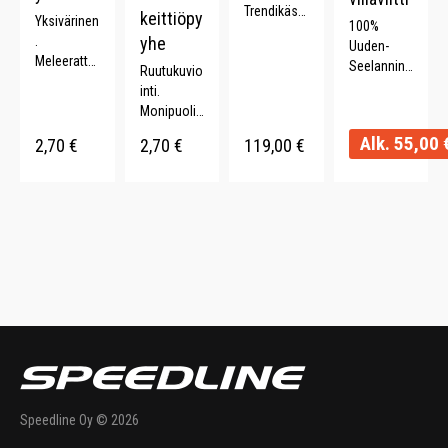
Trendikäs.
keittiöpy
Yksivärinen
100%
Parantaa
.
yhe
Uuden-
unen laatu.
Meleerattu.
Seelannin
Ruutukuvio
Lahjaidea.
Monipuolin
villaa.
inti.
150 x 210
en.
Pehmeä.
Monipuolin
cm.
Kierrätettyä
Paksu.
en.
Alk.
55,00
puuvillaa
2,70
€
2,70
€
119,00
€
Kestävä.
Kierrätettyä
(70%). .
puuvillaa
(70%). 40 x
60 cm.
Speedline Oy © 2026