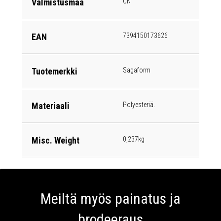
Valmistusmaa
CN
EAN
7394150173626
Tuotemerkki
Sagaform
Materiaali
Polyesteriä.
Misc. Weight
0,237kg
Meiltä myös painatus ja
brodeeraus