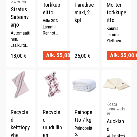
Sweden
Torkkup
Paradise
Morten
Stratus
eitto
muki, 2
torkkupe
Sateenv
kpl
itto
Villa 30%.
arjo
Lämmin.
Kaunis.
Automaatti
Rennot
Lämmin.
nen.
hapsut.
Ylellinen.
Lasikuitua.
Kaksivärine
Kevyt.
ABS-
n. 130 x
Ajaton.
Alk.
55,00
€
Alk.
55,00
18,00
€
25,00
€
muovikahv
170 cm.
a. Pituus
57 cm.
Halkaisija
95 cm.
Kosta
Linnewafv
Recycle
Recycle
Painopei
eri
d
d
tto 7 kg
Aucklan
keittiöpy
ruudullin
Painopeitt
d
yhe
en
o.
villaviltti