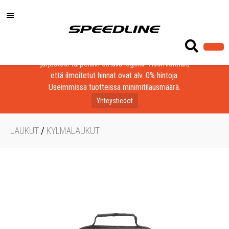
Löydä laadukkaat tuotteet yrityksesi, seurasi tai
järjestösi tarpeisiin omalla logolla! Huomioithan,
että ilmoitetut hinnat ovat alv. 0% hintoja.
Useimmissa tuotteissa minimitilausmäärä.
Yhteystiedot
LAUKUT
/
KYLMÄLAUKUT