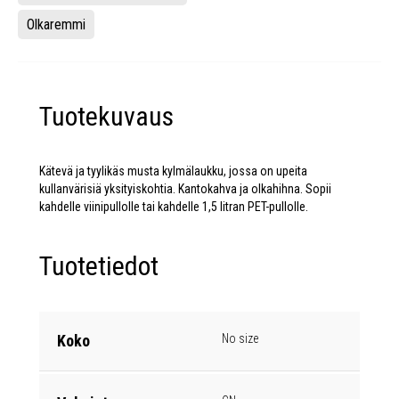
Olkaremmi
Tuotekuvaus
Kätevä ja tyylikäs musta kylmälaukku, jossa on upeita
kullanvärisiä yksityiskohtia. Kantokahva ja olkahihna. Sopii
kahdelle viinipullolle tai kahdelle 1,5 litran PET-pullolle.
Tuotetiedot
Koko
No size