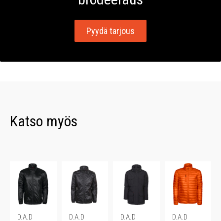
Pyydä tarjous
Katso myös
D.A.D
D.A.D
D.A.D
D.A.D