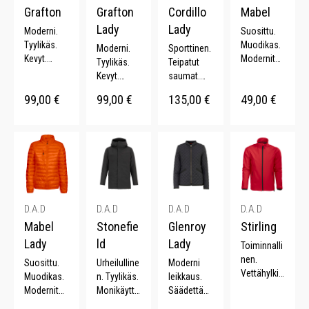
Grafton
Grafton
Cordillo
Mabel
Lady
Lady
Moderni.
Suosittu.
Tyylikäs.
Muodikas.
Moderni.
Sporttinen.
Kevyt.
Modernit
Tyylikäs.
Teipatut
Pehmeä.
yksityiskoh
Kevyt.
saumat.
Kiiltävä
dat. YKK-
Pehmeä.
Monta
99,00
€
99,00
€
135,00
€
49,00
€
pinta.
vetoketju.
Kiiltävä
taskua.
Kiiltävä
pinta.
Piilotettava
pinta.
huppu.
Säädettävä
vyötärö.
D.A.D
D.A.D
D.A.D
D.A.D
Mabel
Stonefie
Glenroy
Stirling
Lady
ld
Lady
Toiminnalli
nen.
Suosittu.
Urheilulline
Moderni
Vettähylkiv
Muodikas.
n. Tyylikäs.
leikkaus.
ä.
Modernit
Monikäyttö
Säädettävä
Joustava.
yksityiskoh
inen.
vyötärö.