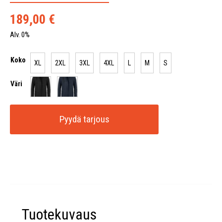
189,00
€
Alv. 0%
Koko
XL
2XL
3XL
4XL
L
M
S
Väri
Pyydä tarjous
Tuotekuvaus