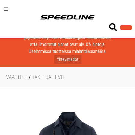
Löydä laadukkaat tuotteet yrityksesi, seurasi tai
järjestösi tarpeisiin omalla logolla! Huomioithan,
että ilmoitetut hinnat ovat alv. 0% hintoja.
Useimmissa tuotteissa minimitilausmäärä.
Yhteystiedot
VAATTEET
/
TAKIT JA LIIVIT