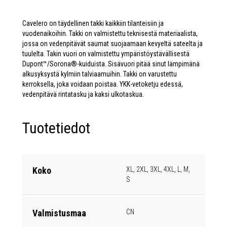
Cavelero on täydellinen takki kaikkiin tilanteisiin ja
vuodenaikoihin. Takki on valmistettu teknisestä materiaalista,
jossa on vedenpitävät saumat suojaamaan kevyeltä sateelta ja
tuulelta. Takin vuori on valmistettu ympäristöystävällisestä
Dupont™/Sorona®-kuiduista. Sisävuori pitää sinut lämpimänä
alkusyksystä kylmiin talviaamuihin. Takki on varustettu
kerroksella, joka voidaan poistaa. YKK-vetoketju edessä,
vedenpitävä rintatasku ja kaksi ulkotaskua.
Tuotetiedot
Koko
XL, 2XL, 3XL, 4XL, L, M,
S
Valmistusmaa
CN