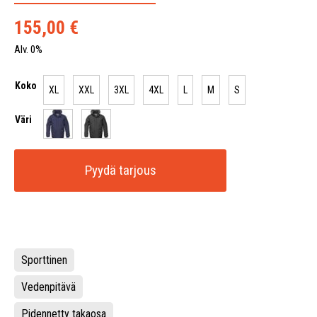
155,00
€
Alv. 0%
Koko
XL
XXL
3XL
4XL
L
M
S
Väri
Pyydä tarjous
Sporttinen
Vedenpitävä
Pidennetty takaosa