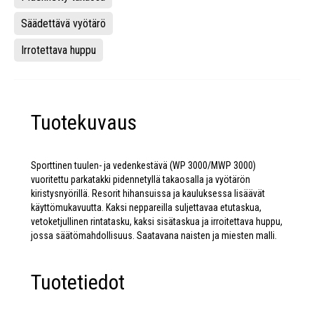
Säädettävä vyötärö
Irrotettava huppu
Tuotekuvaus
Sporttinen tuulen- ja vedenkestävä (WP 3000/MWP 3000)
vuoritettu parkatakki pidennetyllä takaosalla ja vyötärön
kiristysnyörillä. Resorit hihansuissa ja kauluksessa lisäävät
käyttömukavuutta. Kaksi neppareilla suljettavaa etutaskua,
vetoketjullinen rintatasku, kaksi sisätaskua ja irroitettava huppu,
jossa säätömahdollisuus. Saatavana naisten ja miesten malli.
Tuotetiedot