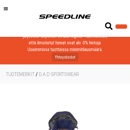
Löydä laadukkaat tuotteet yrityksesi, seurasi tai
järjestösi tarpeisiin omalla logolla! Huomioithan,
että ilmoitetut hinnat ovat alv. 0% hintoja.
Useimmissa tuotteissa minimitilausmäärä.
Yhteystiedot
TUOTEMERKIT
/
D.A.D SPORTSWEAR