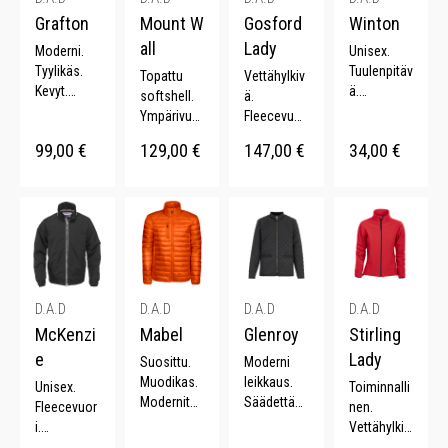
Grafton
Mount W
Gosford
Winton
all
Lady
Moderni.
Unisex.
Tyylikäs.
Tuulenpitäv
Topattu
Vettähylkiv
Kevyt.
ä.
softshell.
ä.
Pehmeä.
Fleecetriko
Ympärivuot
Fleecevuor
Kiiltävä
ovuori.
inen.
i. Loistava
99,00
€
129,00
€
147,00
€
34,00
€
pinta.
Piilotettava
Vedenkest
leikkaus.
huppu.
ävä.
Hengittävä.
Kattava
Kännykkäta
Irrotettava
värivalikoi
sku.
huppu.
ma.
Irrotettava
huppu.
D.A.D
D.A.D
D.A.D
D.A.D
McKenzi
Mabel
Glenroy
Stirling
e
Lady
Suosittu.
Moderni
Muodikas.
leikkaus.
Unisex.
Toiminnalli
Modernit
Säädettävä
Fleecevuor
nen.
yksityiskoh
vyötärö.
i.
Vettähylkiv
dat. YKK-
Vahvistetut
Klassinen.
ä.