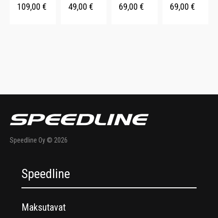
109,00
€
49,00
€
69,00
€
69,00
€
vetoketju.
hihansuut.
Sporttinen.
Joustava.
Kiiltävä
YKK-
Muotoon
Mikrofleec
pinta.
vetoketju.
leikatut
e vuori.
hihat.
Monta
väriä.
Speedline Oy © 2026
Speedline
Maksutavat