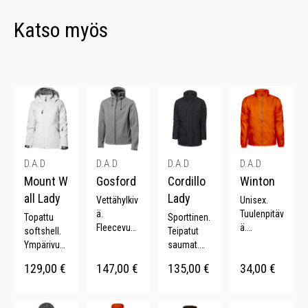
Katso myös
D.A.D
D.A.D
D.A.D
D.A.D
Mount W
Gosford
Cordillo
Winton
all Lady
Lady
Vettähylkiv
Unisex.
ä.
Tuulenpitäv
Topattu
Sporttinen.
Fleecevuor
ä.
softshell.
Teipatut
i. Loistava
Fleecetriko
Ympärivuot
saumat.
leikkaus.
ovuori.
inen.
Monta
129,00
€
147,00
€
135,00
€
34,00
€
Hengittävä.
Piilotettava
Vedenpitäv
taskua.
Irrotettava
huppu.
ä.
Piilotettava
hupppu.
Kattava
Irrotettava
huppu.