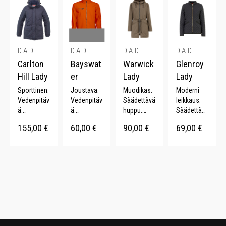
värivalikoi
huppu.
Säädettävä
ma.
Kännykkäta
vyötärö.
sku.
D.A.D
D.A.D
D.A.D
D.A.D
Carlton
Bayswat
Warwick
Glenroy
Hill Lady
er
Lady
Lady
Sporttinen.
Joustava.
Muodikas.
Moderni
Vedenpitäv
Vedenpitäv
Säädettävä
leikkaus.
ä.
ä.
huppu.
Säädettävä
Pidennetty
Tuulenpitäv
YKK-
vyötärö.
155,00
€
60,00
€
90,00
€
69,00
€
takaosa.
ä.
vetoketju.
Vahvistetut
Säädettävä
Fleecevuor
Koristeellis
hihansuut.
vyötärö.
i. Kattava
et
YKK-
Irrotettava
värivalikoi
tikkaukset.
vetoketju.
huppu.
ma.
Säädettävä
vyötärö.