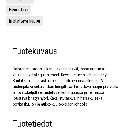
Hengittävä
Irrotettava huppu
Tuotekuvaus
Naisten muotoon leikattu tekninen takki, jossa erottuvat
valkoiset vetoketjut ja tereet. Kevyt, untuvan kaltainen täyte.
Kauluksen ja etutaskujen sisäpuoli pehmeää fleeceä. Veden­ ja
tuulenpitävä sekä erittäin hengittävä. Irrotettava huppu ja sivuilla
piilovetoketjulliset tuuletusaukot. Hupussa ja helmassa
joustava kiristysnyöri. Kaksi etutaskua, hihatasku sekä
povitasku, jossa aukko kuulokkeiden johdolle.
Tuotetiedot