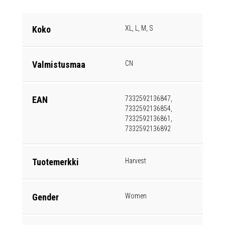
Koko
XL, L, M, S
Valmistusmaa
CN
EAN
7332592136847,
7332592136854,
7332592136861,
7332592136892
Tuotemerkki
Harvest
Gender
Women