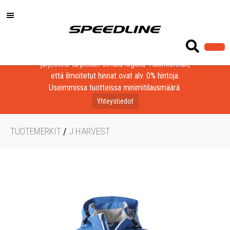
Löydä laadukkaat tuotteet yrityksesi, seurasi tai
järjestösi tarpeisiin omalla logolla! Huomioithan,
että ilmoitetut hinnat ovat alv. 0% hintoja.
Useimmissa tuotteissa minimitilausmäärä.
Yhteystiedot
TUOTEMERKIT
/
J.HARVEST