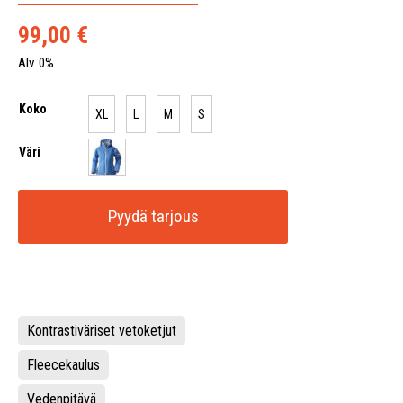
99,00
€
Alv. 0%
Koko
XL
L
M
S
Väri
Pyydä tarjous
Kontrastiväriset vetoketjut
Fleecekaulus
Vedenpitävä