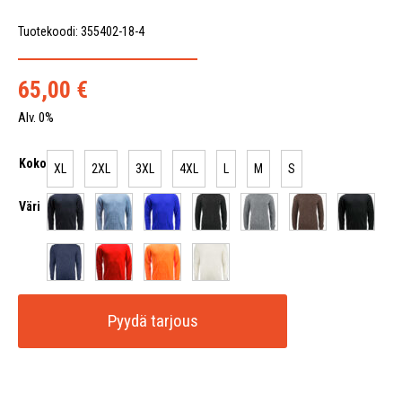
Tuotekoodi: 355402-18-4
65,00
€
Alv. 0%
Koko
XL
2XL
3XL
4XL
L
M
S
Väri
Pyydä tarjous