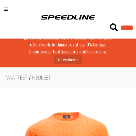
Löydä laadukkaat tuotteet yrityksesi, seurasi tai
järjestösi tarpeisiin omalla logolla! Huomioithan,
että ilmoitetut hinnat ovat alv. 0% hintoja.
Useimmissa tuotteissa minimitilausmäärä.
Yhteystiedot
VAATTEET
/
NEULEET