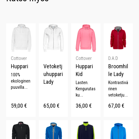
Cottover
Cottover
D.A.D
Huppari
Vetoketj
Huppari
Broomhil
uhuppari
Kid
le Lady
100%
ekologinen
Lady
Lasten.
Kontrastivä
puuvilla.
Kengurutas
rinen
Kengurutas
ku.
vetoketju.
ku. Harjattu
Pehmeä
Kiristettävä
59,00
€
65,00
€
36,00
€
67,00
€
sisäpuoli.
sisäpuoli.
huppu.
Laaja
Monta
Ribbikudot
värivalikoi
väriä.
ut hihat.
ma.
Ribbikudott
u helma.
Monta