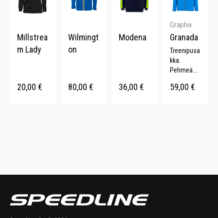
väriä.
Graphix
Millstrea
Wilmingt
Modena
Granada
m Lady
on
Treenipusa
kka.
Pehmeä.
Kontrastivä
20,00
€
80,00
€
36,00
€
59,00
€
rinen
vetoketju.
Peukaloau
kot.
Harjattu
sisäpinta.