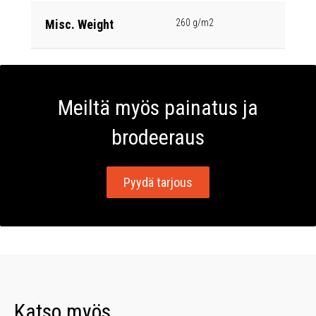
Misc. Weight
260 g/m2
Meiltä myös painatus ja
brodeeraus
Pyydä tarjous
Katso myös