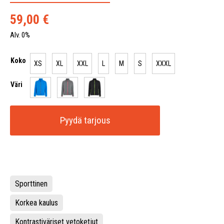
59,00
€
Alv. 0%
Koko
XS
XL
XXL
L
M
S
XXXL
Väri
Pyydä tarjous
Sporttinen
Korkea kaulus
Kontrastiväriset vetoketjut