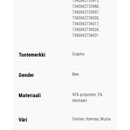
7340042733973,
7340042733980,
7340042733997,
7340042734000,
7340042734017,
7340042734024,
7340042734031
Tuotemerkki
Graphix
Gender
Men
Materiaali
95% polyesteri, 5%
elastaani
Väri
Sininen, Harmaa, Musta