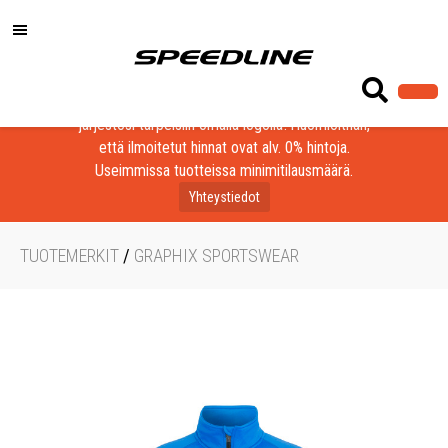
Löydä laadukkaat tuotteet yrityksesi, seurasi tai
järjestösi tarpeisiin omalla logolla! Huomioithan,
että ilmoitetut hinnat ovat alv. 0% hintoja.
Useimmissa tuotteissa minimitilausmäärä.
Yhteystiedot
TUOTEMERKIT
/
GRAPHIX SPORTSWEAR