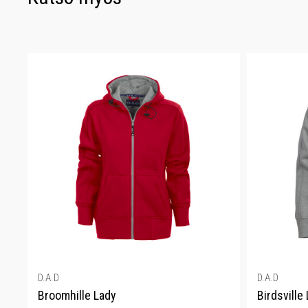
D.A.D
D.A.D
Broomhille Lady
Birdsville