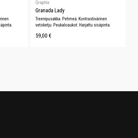
Graphix
Granada Lady
rinen
Treenipusakka. Pehmeä. Kontrastivärinen
säpinta.
vetoketju. Peukaloaukot. Harjattu sisäpinta.
59,00
€