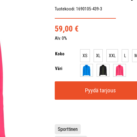
Tuotekoodi: 1690105-439-3
59,00
€
Alv. 0%
Koko
XS
XL
XXL
L
Väri
Pyydä tarjous
Sporttinen