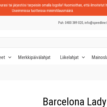
rasi tai järjestösi tarpeisiin omalla logolla! Huomioithan, että ilmoitetut h
Useimmissa tuotteissa minimitilausmäärä.
Puh. 0400 389 020, info@speedline.f
eet
Merkkipäivälahjat
Liikelahjat
Mainosl
Barcelona Lady