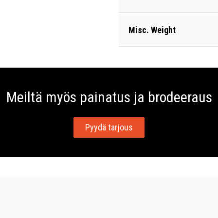
Misc. Weight
Meiltä myös painatus ja brodeeraus
Pyydä tarjous