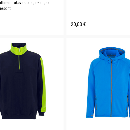
rttinen. Tukeva college-kangas.
resorit.
20,00
€