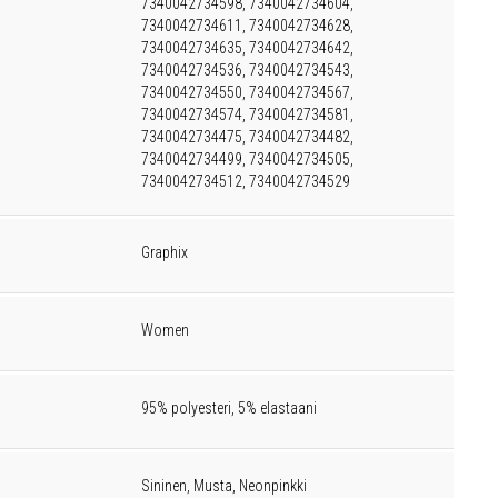
7340042734598, 7340042734604,
7340042734611, 7340042734628,
7340042734635, 7340042734642,
7340042734536, 7340042734543,
7340042734550, 7340042734567,
7340042734574, 7340042734581,
7340042734475, 7340042734482,
7340042734499, 7340042734505,
7340042734512, 7340042734529
Graphix
Women
95% polyesteri, 5% elastaani
Sininen, Musta, Neonpinkki