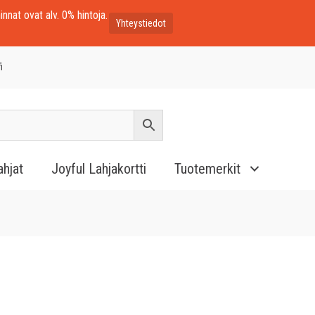
innat ovat alv. 0% hintoja.
Yhteystiedot
i
ahjat
Joyful Lahjakortti
Tuotemerkit