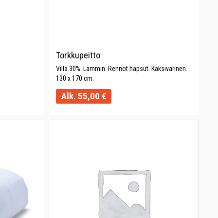
Torkkupeitto
Villa 30%. Lämmin. Rennot hapsut. Kaksivärinen.
130 x 170 cm.
Alk.
55,00
€