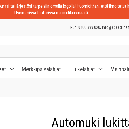
rasi tai järjestösi tarpeisiin omalla logolla! Huomioithan, että ilmoitetut h
Useimmissa tuotteissa minimitilausmäärä.
Puh. 0400 389 020, info@speedline.f
eet
Merkkipäivälahjat
Liikelahjat
Mainosl
Automuki lukitt