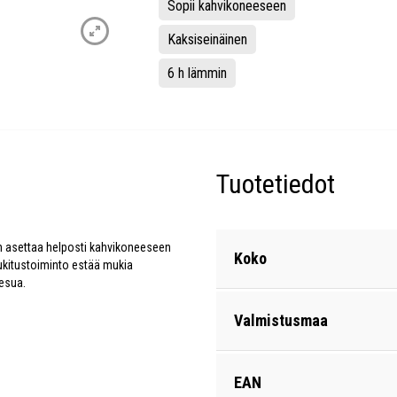
Sopii kahvikoneeseen
Kaksiseinäinen
6 h lämmin
Tuotetiedot
n asettaa helposti kahvikoneeseen
Koko
lukitustoiminto estää mukia
esua.
Valmistusmaa
EAN