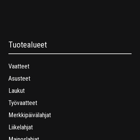
Tuotealueet
Vaatteet
Asusteet
Laukut
Työvaatteet
Merkkipäivälahjat
Liikelahjat
Mainoslahjat