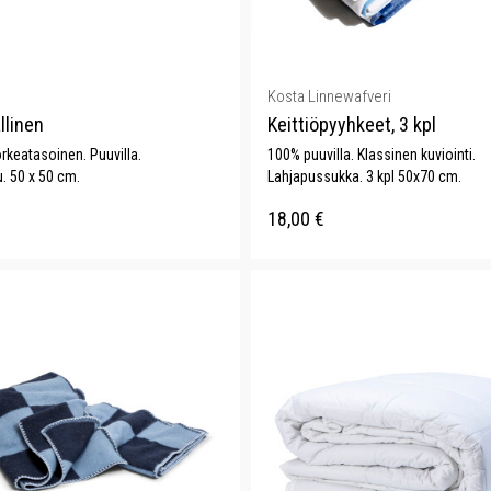
Kosta Linnewafveri
llinen
Keittiöpyyhkeet, 3 kpl
rkeatasoinen. Puuvilla.
100% puuvilla. Klassinen kuviointi.
. 50 x 50 cm.
Lahjapussukka. 3 kpl 50x70 cm.
18,00
€