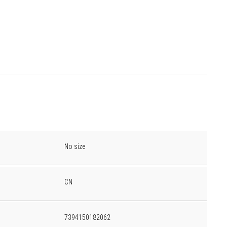
No size
CN
7394150182062