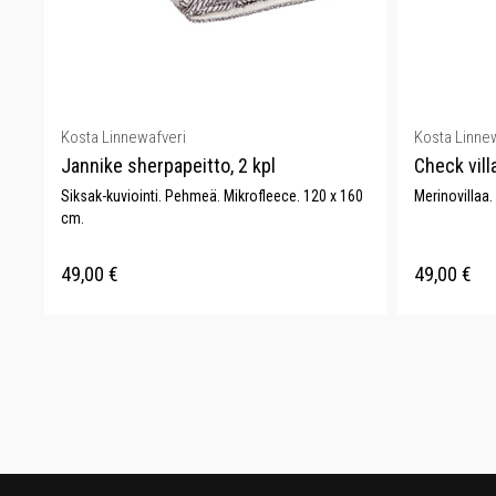
Kosta Linnewafveri
Kosta Linne
Jannike sherpapeitto, 2 kpl
Check vill
Siksak-kuviointi. Pehmeä. Mikrofleece. 120 x 160
Merinovillaa.
cm.
49,00
€
49,00
€