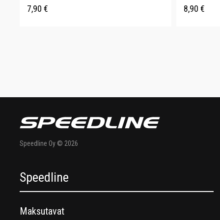
7,90
€
8,90
€
Speedline Oy © 2026
Speedline
Maksutavat