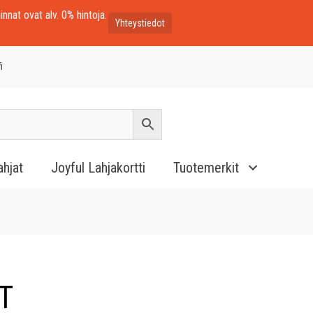
innat ovat alv. 0% hintoja.
Yhteystiedot
i
ahjat
Joyful Lahjakortti
Tuotemerkit
T