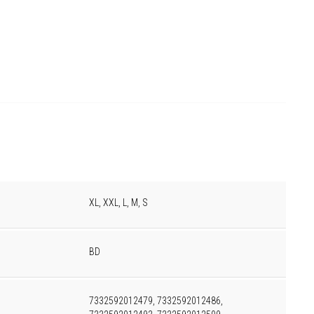
XL, XXL, L, M, S
BD
7332592012479, 7332592012486,