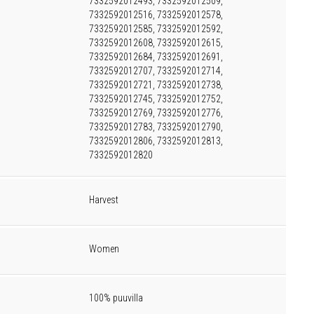
7332592012493, 7332592012509,
7332592012516, 7332592012578,
7332592012585, 7332592012592,
7332592012608, 7332592012615,
7332592012684, 7332592012691,
7332592012707, 7332592012714,
7332592012721, 7332592012738,
7332592012745, 7332592012752,
7332592012769, 7332592012776,
7332592012783, 7332592012790,
7332592012806, 7332592012813,
7332592012820
Harvest
Women
100% puuvilla