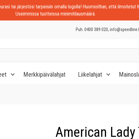
rasi tai järjestösi tarpeisiin omalla logolla! Huomioithan, että ilmoitetut h
Useimmissa tuotteissa minimitilausmäärä.
Puh. 0400 389 020, info@speedline.f
eet
Merkkipäivälahjat
Liikelahjat
Mainosl
American Lady 