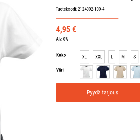
Tuotekoodi: 2124002-100-4
4,95
€
Alv. 0%
Koko
XL
XXL
L
M
S
Väri
Pyydä tarjous