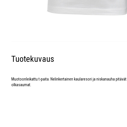
Tuotekuvaus
Muotoonleikattu t-paita. Nelinkertainen kaularesori ja niskanauha pitäv
olkasaumat.