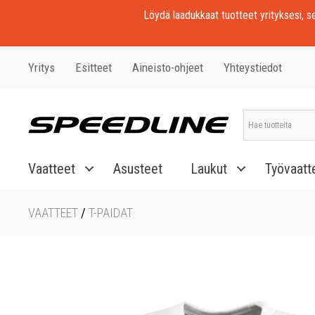
Löydä laadukkaat tuotteet yrityksesi, seu
Yritys
Esitteet
Aineisto-ohjeet
Yhteystiedot
Vaatteet
Asusteet
Laukut
Työvaatt
VAATTEET
/
T-PAIDAT