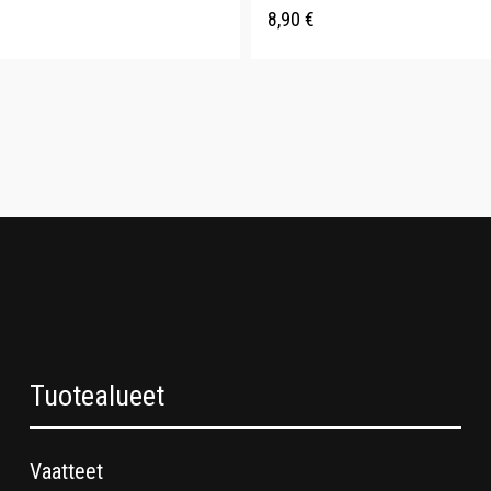
8,90
€
Tuotealueet
Vaatteet