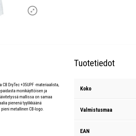
Tuotetiedot
 CB DryTec +35UPF -materiaalista,
Koko
eepaidasta monikäyttöisen ja
päivitetyssä mallissa on samaa
aalia pienenä tyylikkäänä
 pieni metallinen CB-logo.
Valmistusmaa
EAN