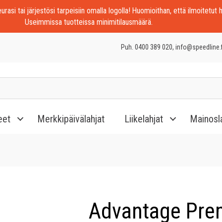
rasi tai järjestösi tarpeisiin omalla logolla! Huomioithan, että ilmoitetut h
Useimmissa tuotteissa minimitilausmäärä.
Puh. 0400 389 020, info@speedline.f
eet
Merkkipäivälahjat
Liikelahjat
Mainosl
Advantage Pre