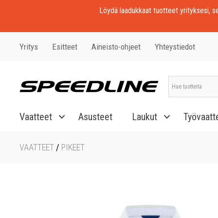
Löydä laadukkaat tuotteet yrityksesi, seu
Yritys
Esitteet
Aineisto-ohjeet
Yhteystiedot
Vaatteet
Asusteet
Laukut
Työvaatt
VAATTEET
/
PIKEET