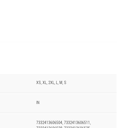
XS, XL, 2XL, L, M, S
IN
7332413606504, 7332413606511,