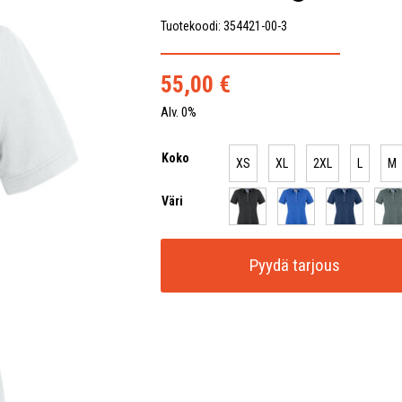
Tuotekoodi: 354421-00-3
55,00
€
Alv. 0%
Koko
XS
XL
2XL
L
M
Väri
Pyydä tarjous