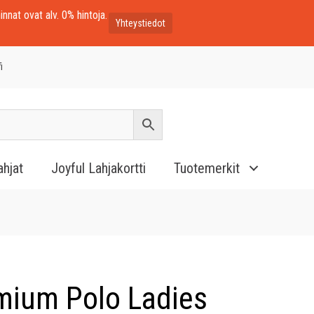
innat ovat alv. 0% hintoja.
Yhteystiedot
i
ahjat
Joyful Lahjakortti
Tuotemerkit
mium Polo Ladies