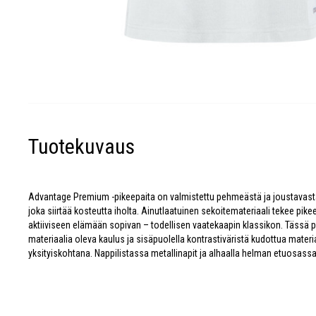
Tuotekuvaus
Advantage Premium -pikeepaita on valmistettu pehmeästä ja joustavasta
joka siirtää kosteutta iholta. Ainutlaatuinen sekoitemateriaali tekee pik
aktiiviseen elämään sopivan – todellisen vaatekaapin klassikon. Tässä 
materiaalia oleva kaulus ja sisäpuolella kontrastiväristä kudottua materi
yksityiskohtana. Nappilistassa metallinapit ja alhaalla helman etuosassa