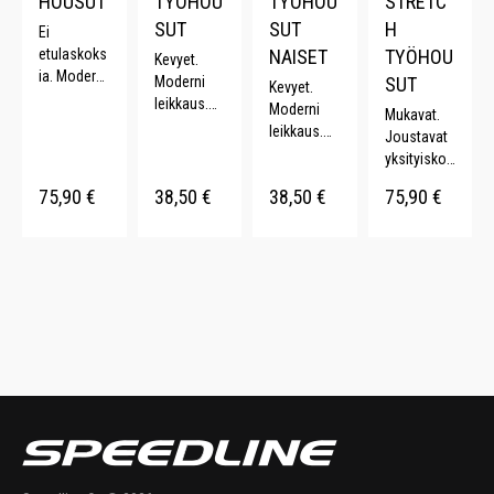
HOUSUT
TYÖHOU
TYÖHOU
STRETC
SUT
SUT
H
Ei
etulaskoks
NAISET
TYÖHOU
Kevyet.
ia. Moderni
Moderni
SUT
Kevyet.
leikkaus.
leikkaus.
Moderni
Mukavat.
Turvatasku.
Reisitaskut
leikkaus.
Joustavat
Reisitaskut
. Useita
Reisitaskut
yksityiskoh
.
värejä.
. Useita
dat. Hyvä
Polvisuojat
75,90
€
38,50
€
38,50
€
75,90
€
värejä.
liikkuvuus.
askut.
Leveä
vyölenkki.
Useita
värejä.