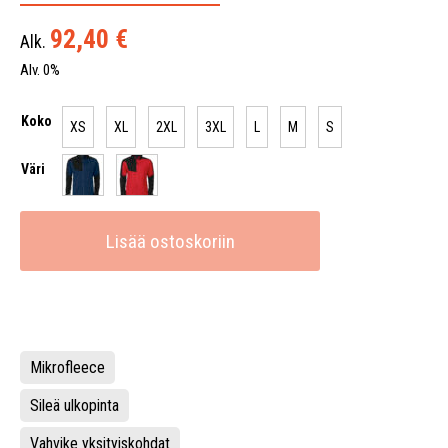
92,40
€
Alk.
Alv. 0%
Koko
XS
XL
2XL
3XL
L
M
S
Väri
Lisää ostoskoriin
Mikrofleece
Sileä ulkopinta
Vahvike yksityiskohdat