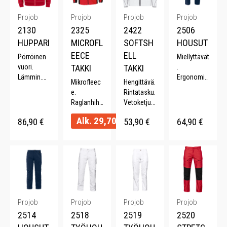
Projob
Projob
Projob
Projob
2130
2325
2422
2506
HUPPARI
MICROFL
SOFTSH
HOUSUT
EECE
ELL
Pörröinen
Miellyttävät
vuori.
TAKKI
TAKKI
.
Lämmin.
Ergonomis
Mikrofleec
Hengittävä.
Kiristettävä
et.
e.
Rintatasku.
huppu.
Reisitaskut
Raglanhiha
Vetoketjus
Suuret
. Ohuet. Ei
t.
uoja.
etutaskut.
etulaskost
Alk.
29,70
€
86,90
€
53,90
€
64,90
€
Vetoketjus
Säädettävä
Joustinneu
a.
uoja.
vyötärö.
le
Sisätaskut.
Useita
helmassa.
Useita
värejä.
värejä.
Projob
Projob
Projob
Projob
2514
2518
2519
2520