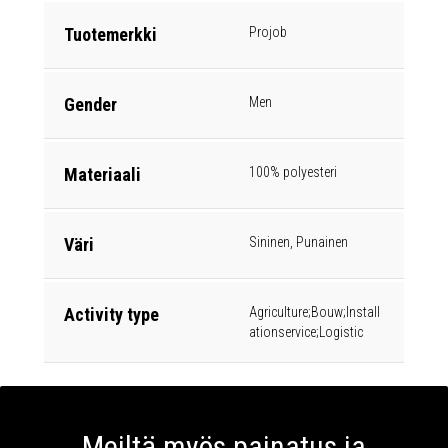
Tuotemerkki
Projob
Gender
Men
Materiaali
100% polyesteri
Väri
Sininen, Punainen
Activity type
Agriculture;Bouw;Install
ationservice;Logistic
Meiltä myös painatus ja