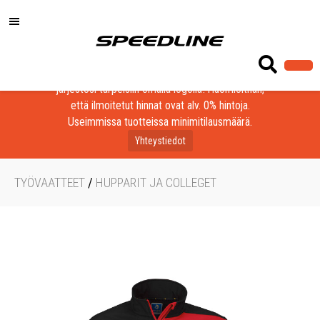
Löydä laadukkaat tuotteet yrityksesi, seurasi tai
järjestösi tarpeisiin omalla logolla! Huomioithan,
että ilmoitetut hinnat ovat alv. 0% hintoja.
Useimmissa tuotteissa minimitilausmäärä.
Yhteystiedot
TYÖVAATTEET
/
HUPPARIT JA COLLEGET