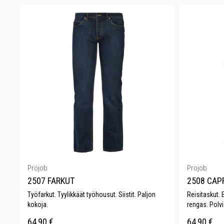
Projob
Projob
2507 FARKUT
2508 CAP
Työfarkut. Tyylikkäät työhousut. Siistit. Paljon
Reisitaskut. 
kokoja.
rengas. Polvi
64,90
€
64,90
€