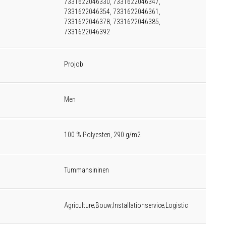
7331622046330, 7331622046347,
7331622046354, 7331622046361,
7331622046378, 7331622046385,
7331622046392
Projob
Men
100 % Polyesteri, 290 g/m2
Tummansininen
Agriculture;Bouw;Installationservice;Logistic