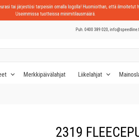
rasi tai järjestösi tarpeisiin omalla logolla! Huomioithan, että ilmoitetut h
Useimmissa tuotteissa minimitilausmäärä.
Puh. 0400 389 020, info@speedline.f
eet
Merkkipäivälahjat
Liikelahjat
Mainosl
2319 FLEECEP