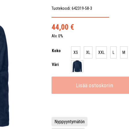
Tuotekoodi: 642319-58-3
44,00
€
Alv. 0%
Koko
XS
XL
XXL
L
M
Väri
Lisää ostoskoriin
Nyppyyntymätön