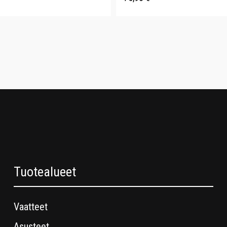
Tuotealueet
Vaatteet
Asusteet