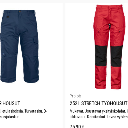
Projob
RIHOUSUT
2521 STRETCH TYÖHOUSUT
Ei etulaskoksia. Turvatasku. D-
Mukavat. Joustavat yksityiskohdat. 
suojataskut.
liikkuvuus. Reisitaskut. Leveä vyölen
75,90
€