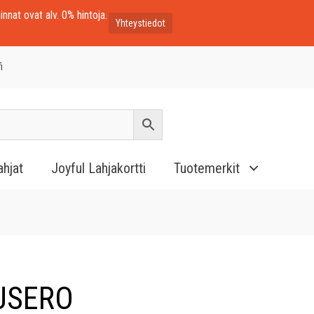
innat ovat alv. 0% hintoja.
Yhteystiedot
i
ahjat
Joyful Lahjakortti
Tuotemerkit
USERO