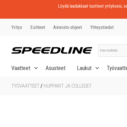
Löydä laadukkaat tuotteet yrityksesi, seu
Yritys
Esitteet
Aineisto-ohjeet
Yhteystiedot
Vaatteet
Asusteet
Laukut
Työvaatt
TYÖVAATTEET
/
HUPPARIT JA COLLEGET