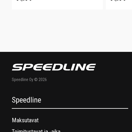
Speedline Oy © 2026
Speedline
Maksutavat
Toimitustavat ja -aika