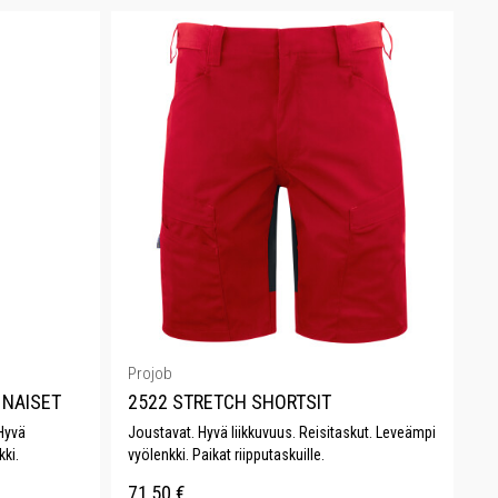
Projob
 NAISET
2522 STRETCH SHORTSIT
Hyvä
Joustavat. Hyvä liikkuvuus. Reisitaskut. Leveämpi
kki.
vyölenkki. Paikat riipputaskuille.
71,50
€